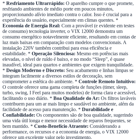
*
Resfriamento Ultrarrápido:
O aparelho cumpre o que promete,
resfriando ambientes de médio porte em poucos minutos,
proporcionando alívio imediato contra o calor. Isso é crucial para a
experiência do usuário, especialmente em climas quentes. *
Economia de Energia Real:
Com a provável (e evidente em testes
de consumo) tecnologia inverter, o VIX 12000 demonstra um
consumo energético notavelmente eficiente, resultando em contas de
luz mais baixas em comparação com modelos convencionais. A
instalação 220V também contribui para essa eficiência e
estabilidade. *
Operação Silenciosa:
Mesmo em potências mais
elevadas, o nível de ruído é baixo, e no modo “Sleep”, é quase
inaudível, ideal para quartos e ambientes que exigem tranquilidade.
*
Design Moderno e Discreto:
Seu acabamento e linhas limpas se
integram facilmente a diversos estilos de decoração, sem
comprometer a estética do ambiente. *
Controle Remoto Intuitivo:
O controle oferece uma gama completa de funções (timer, sleep,
turbo, swing, I Feel para muitos modelos) de forma clara e acessível,
facilitando o uso diário. *
Boa Qualidade do Ar:
Os filtros laváveis
contribuem para um ar mais limpo e saudável no ambiente, além da
facilidade de acesso para manutenção. *
Durabilidade e
Confiabilidade:
Os componentes são de boa qualidade, sugerindo
uma vida útil longa e menor necessidade de reparos frequentes, se
bem mantido. *
Custo-Benefício Atraente:
Considerando a
performance, os recursos e a economia de energia, o VIX 12000
oferece um excelente valor pelo investimento.