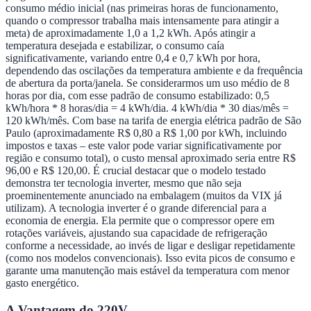
consumo médio inicial (nas primeiras horas de funcionamento,
quando o compressor trabalha mais intensamente para atingir a
meta) de aproximadamente 1,0 a 1,2 kWh. Após atingir a
temperatura desejada e estabilizar, o consumo caía
significativamente, variando entre 0,4 e 0,7 kWh por hora,
dependendo das oscilações da temperatura ambiente e da frequência
de abertura da porta/janela. Se considerarmos um uso médio de 8
horas por dia, com esse padrão de consumo estabilizado: 0,5
kWh/hora * 8 horas/dia = 4 kWh/dia. 4 kWh/dia * 30 dias/mês =
120 kWh/mês. Com base na tarifa de energia elétrica padrão de São
Paulo (aproximadamente R$ 0,80 a R$ 1,00 por kWh, incluindo
impostos e taxas – este valor pode variar significativamente por
região e consumo total), o custo mensal aproximado seria entre R$
96,00 e R$ 120,00. É crucial destacar que o modelo testado
demonstra ter tecnologia inverter, mesmo que não seja
proeminentemente anunciado na embalagem (muitos da VIX já
utilizam). A tecnologia inverter é o grande diferencial para a
economia de energia. Ela permite que o compressor opere em
rotações variáveis, ajustando sua capacidade de refrigeração
conforme a necessidade, ao invés de ligar e desligar repetidamente
(como nos modelos convencionais). Isso evita picos de consumo e
garante uma manutenção mais estável da temperatura com menor
gasto energético.
A Vantagem do 220V