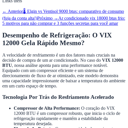
Links úteis
← Anterior
🌡️ Elgin vs Ventisol 9000 btus: comparativo de consumo
(fuja da conta alta!)
Próximo →
Ar condicionado vix 18000 btus frio:
5 motivos para não comprar e 3 funções secretas para você amar
Desempenho de Refrigeração: O VIX
12000 Gela Rápido Mesmo?
A velocidade de resfriamento é um dos fatores mais cruciais na
decisão de compra de um ar condicionado. No caso do
VIX 12000
BTU
, nossa análise aponta para uma performance notável.
Equipado com um compressor eficiente e um sistema de
direcionamento de fluxo de ar otimizado, este modelo demonstra
uma capacidade impressionante de baixar a temperatura do ambiente
em um curto espaço de tempo.
Tecnologia Por Trás do Resfriamento Acelerado
Compressor de Alta Performance:
O coração do VIX
12000 BTU é um compressor robusto, que inicia o ciclo de
refrigeração rapidamente e mantém a estabilidade da
temperatura desejada.