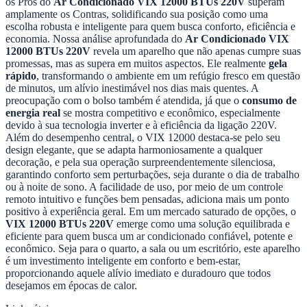
os Prós do
Ar Condicionado VIX 12000 BTUs 220V
superam
amplamente os Contras, solidificando sua posição como uma
escolha robusta e inteligente para quem busca conforto, eficiência e
economia. Nossa análise aprofundada do
Ar Condicionado VIX
12000 BTUs 220V
revela um aparelho que não apenas cumpre suas
promessas, mas as supera em muitos aspectos. Ele realmente
gela
rápido
, transformando o ambiente em um refúgio fresco em questão
de minutos, um alívio inestimável nos dias mais quentes. A
preocupação com o bolso também é atendida, já que o
consumo de
energia real
se mostra competitivo e econômico, especialmente
devido à sua tecnologia inverter e à eficiência da ligação 220V.
Além do desempenho central, o VIX 12000 destaca-se pelo seu
design elegante, que se adapta harmoniosamente a qualquer
decoração, e pela sua operação surpreendentemente silenciosa,
garantindo conforto sem perturbações, seja durante o dia de trabalho
ou à noite de sono. A facilidade de uso, por meio de um controle
remoto intuitivo e funções bem pensadas, adiciona mais um ponto
positivo à experiência geral. Em um mercado saturado de opções, o
VIX 12000 BTUs 220V
emerge como uma solução equilibrada e
eficiente para quem busca um ar condicionado confiável, potente e
econômico. Seja para o quarto, a sala ou um escritório, este aparelho
é um investimento inteligente em conforto e bem-estar,
proporcionando aquele alívio imediato e duradouro que todos
desejamos em épocas de calor.