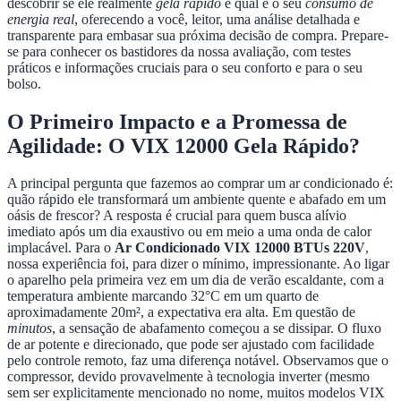
descobrir se ele realmente
gela rápido
e qual é o seu
consumo de
energia real
, oferecendo a você, leitor, uma análise detalhada e
transparente para embasar sua próxima decisão de compra. Prepare-
se para conhecer os bastidores da nossa avaliação, com testes
práticos e informações cruciais para o seu conforto e para o seu
bolso.
O Primeiro Impacto e a Promessa de
Agilidade: O VIX 12000 Gela Rápido?
A principal pergunta que fazemos ao comprar um ar condicionado é:
quão rápido ele transformará um ambiente quente e abafado em um
oásis de frescor? A resposta é crucial para quem busca alívio
imediato após um dia exaustivo ou em meio a uma onda de calor
implacável. Para o
Ar Condicionado VIX 12000 BTUs 220V
,
nossa experiência foi, para dizer o mínimo, impressionante. Ao ligar
o aparelho pela primeira vez em um dia de verão escaldante, com a
temperatura ambiente marcando 32°C em um quarto de
aproximadamente 20m², a expectativa era alta. Em questão de
minutos
, a sensação de abafamento começou a se dissipar. O fluxo
de ar potente e direcionado, que pode ser ajustado com facilidade
pelo controle remoto, faz uma diferença notável. Observamos que o
compressor, devido provavelmente à tecnologia inverter (mesmo
sem ser explicitamente mencionado no nome, muitos modelos VIX