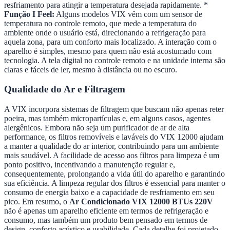
resfriamento para atingir a temperatura desejada rapidamente. *
Função I Feel:
Alguns modelos VIX vêm com um sensor de
temperatura no controle remoto, que mede a temperatura do
ambiente onde o usuário está, direcionando a refrigeração para
aquela zona, para um conforto mais localizado. A interação com o
aparelho é simples, mesmo para quem não está acostumado com
tecnologia. A tela digital no controle remoto e na unidade interna são
claras e fáceis de ler, mesmo à distância ou no escuro.
Qualidade do Ar e Filtragem
A VIX incorpora sistemas de filtragem que buscam não apenas reter
poeira, mas também micropartículas e, em alguns casos, agentes
alergênicos. Embora não seja um purificador de ar de alta
performance, os filtros removíveis e laváveis do VIX 12000 ajudam
a manter a qualidade do ar interior, contribuindo para um ambiente
mais saudável. A facilidade de acesso aos filtros para limpeza é um
ponto positivo, incentivando a manutenção regular e,
consequentemente, prolongando a vida útil do aparelho e garantindo
sua eficiência. A limpeza regular dos filtros é essencial para manter o
consumo de energia baixo e a capacidade de resfriamento em seu
pico. Em resumo, o
Ar Condicionado VIX 12000 BTUs 220V
não é apenas um aparelho eficiente em termos de refrigeração e
consumo, mas também um produto bem pensado em termos de
design, conforto acústico e usabilidade. Cada detalhe foi projetado