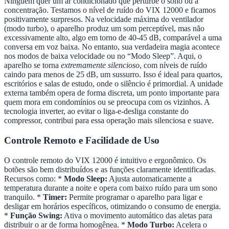
Ninguém quer um ar condicionado que perturbe o sono ou a
concentração. Testamos o nível de ruído do VIX 12000 e ficamos
positivamente surpresos. Na velocidade máxima do ventilador
(modo turbo), o aparelho produz um som perceptível, mas não
excessivamente alto, algo em torno de 40-45 dB, comparável a uma
conversa em voz baixa. No entanto, sua verdadeira magia acontece
nos modos de baixa velocidade ou no “Modo Sleep”. Aqui, o
aparelho se torna
extremamente silencioso
, com níveis de ruído
caindo para menos de 25 dB, um sussurro. Isso é ideal para quartos,
escritórios e salas de estudo, onde o silêncio é primordial. A unidade
externa também opera de forma discreta, um ponto importante para
quem mora em condomínios ou se preocupa com os vizinhos. A
tecnologia inverter, ao evitar o liga-e-desliga constante do
compressor, contribui para essa operação mais silenciosa e suave.
Controle Remoto e Facilidade de Uso
O controle remoto do VIX 12000 é intuitivo e ergonômico. Os
botões são bem distribuídos e as funções claramente identificadas.
Recursos como: *
Modo Sleep:
Ajusta automaticamente a
temperatura durante a noite e opera com baixo ruído para um sono
tranquilo. *
Timer:
Permite programar o aparelho para ligar e
desligar em horários específicos, otimizando o consumo de energia.
*
Função Swing:
Ativa o movimento automático das aletas para
distribuir o ar de forma homogênea. *
Modo Turbo:
Acelera o