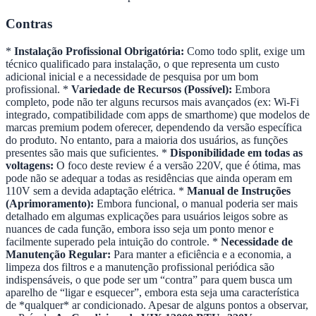
Contras
*
Instalação Profissional Obrigatória:
Como todo split, exige um
técnico qualificado para instalação, o que representa um custo
adicional inicial e a necessidade de pesquisa por um bom
profissional. *
Variedade de Recursos (Possível):
Embora
completo, pode não ter alguns recursos mais avançados (ex: Wi-Fi
integrado, compatibilidade com apps de smarthome) que modelos de
marcas premium podem oferecer, dependendo da versão específica
do produto. No entanto, para a maioria dos usuários, as funções
presentes são mais que suficientes. *
Disponibilidade em todas as
voltagens:
O foco deste review é a versão 220V, que é ótima, mas
pode não se adequar a todas as residências que ainda operam em
110V sem a devida adaptação elétrica. *
Manual de Instruções
(Aprimoramento):
Embora funcional, o manual poderia ser mais
detalhado em algumas explicações para usuários leigos sobre as
nuances de cada função, embora isso seja um ponto menor e
facilmente superado pela intuição do controle. *
Necessidade de
Manutenção Regular:
Para manter a eficiência e a economia, a
limpeza dos filtros e a manutenção profissional periódica são
indispensáveis, o que pode ser um “contra” para quem busca um
aparelho de “ligar e esquecer”, embora esta seja uma característica
de *qualquer* ar condicionado. Apesar de alguns pontos a observar,