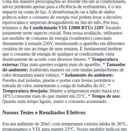
Uma das maiores preocupações ao investir em um ar condicionado,
talvez perdendo apenas para a eficiência de resfriamento, é o seu
impacto na conta de luz. A desinformação ou a falta de dados
práticos sobre o
consumo de energia real
podem levar a decisões
equivocadas e surpresas desagradáveis no fim do mês. Por isso,
testamos o
Ar Condicionado VIX 12000 BTUs 220V
focando
justamente neste aspecto crucial. Para nossa avaliação, utilizamos
um medidor de consumo de energia (wattímetro) conectado
diretamente à tomada 220V, monitorando o aparelho em diferentes
cenários de uso ao longo de uma semana. É fundamental lembrar
que o consumo de energia de qualquer ar condicionado varia
drasticamente de acordo com diversos fatores: *
Temperatura
externa:
Dias mais quentes exigem mais do aparelho. *
Tamanho
do ambiente:
Ambientes maiores ou com muitas janelas/fontes de
calor demandam maior esforço. *
Isolamento do ambiente:
Paredes mal isoladas, janelas e portas com frestas permitem a
entrada de calor, aumentando a carga de trabalho do AC. *
Temperatura desejada:
Manter a temperatura muito baixa (ex:
18°C) consome mais do que manter em 23°C. *
Tempo de uso:
Quanto mais tempo ligado, maior o consumo acumulado.
Nossos Testes e Resultados Efetivos
Em um ambiente de 20m², com temperatura externa média de 30°C,
programamos o VIX para manter 23°C. Nosso medidor indicou um