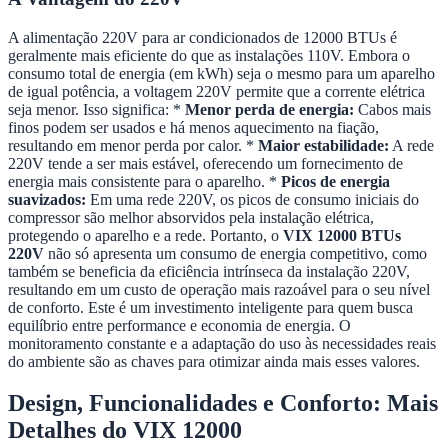
A alimentação 220V para ar condicionados de 12000 BTUs é
geralmente mais eficiente do que as instalações 110V. Embora o
consumo total de energia (em kWh) seja o mesmo para um aparelho
de igual potência, a voltagem 220V permite que a corrente elétrica
seja menor. Isso significa: *
Menor perda de energia:
Cabos mais
finos podem ser usados e há menos aquecimento na fiação,
resultando em menor perda por calor. *
Maior estabilidade:
A rede
220V tende a ser mais estável, oferecendo um fornecimento de
energia mais consistente para o aparelho. *
Picos de energia
suavizados:
Em uma rede 220V, os picos de consumo iniciais do
compressor são melhor absorvidos pela instalação elétrica,
protegendo o aparelho e a rede. Portanto, o
VIX 12000 BTUs
220V
não só apresenta um consumo de energia competitivo, como
também se beneficia da eficiência intrínseca da instalação 220V,
resultando em um custo de operação mais razoável para o seu nível
de conforto. Este é um investimento inteligente para quem busca
equilíbrio entre performance e economia de energia. O
monitoramento constante e a adaptação do uso às necessidades reais
do ambiente são as chaves para otimizar ainda mais esses valores.
Design, Funcionalidades e Conforto: Mais
Detalhes do VIX 12000