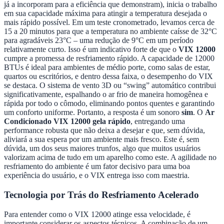
já a incorporam para a eficiência que demonstram), inicia o trabalho
em sua capacidade máxima para atingir a temperatura desejada o
mais rápido possível. Em um teste cronometrado, levamos cerca de
15 a 20 minutos para que a temperatura no ambiente caísse de 32°C
para agradáveis 23°C – uma redução de 9°C em um período
relativamente curto. Isso é um indicativo forte de que o
VIX 12000
cumpre a promessa de resfriamento rápido. A capacidade de 12000
BTUs é ideal para ambientes de médio porte, como salas de estar,
quartos ou escritórios, e dentro dessa faixa, o desempenho do VIX
se destaca. O sistema de vento 3D ou “swing” automático contribui
significativamente, espalhando o ar frio de maneira homogênea e
rápida por todo o cômodo, eliminando pontos quentes e garantindo
um conforto uniforme. Portanto, a resposta é um sonoro
sim
. O
Ar
Condicionado VIX 12000 gela rápido
, entregando uma
performance robusta que não deixa a desejar e que, sem dúvida,
aliviará a sua espera por um ambiente mais fresco. Este é, sem
dúvida, um dos seus maiores trunfos, algo que muitos usuários
valorizam acima de tudo em um aparelho como este. A agilidade no
resfriamento do ambiente é um fator decisivo para uma boa
experiência do usuário, e o VIX entrega isso com maestria.
Tecnologia por Trás do Resfriamento Acelerado
Para entender como o VIX 12000 atinge essa velocidade, é
importante considerar os aspectos técnicos. A combinação de um