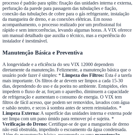
processo é padrão para splits: fixação das unidades interna e externa,
perfuração da parede para passagem das tubulações e fiação,
conexão das tubulações de cobre para o gás refrigerante, instalação
da mangueira de dreno, e as conexões elétricas. Em nosso
acompanhamento, o processo realizado por um profissional foi
rápido e sem intercorrências, levando algumas horas. A VIX oferece
um manual detalhado que auxilia o técnico, mas a experiência do
instalador é inestimável.
Manutenção Básica e Preventiva
A longevidade e a eficiência do seu VIX 12000 dependem
diretamente da manutenção. Felizmente, a manutenção básica que o
usuário pode fazer é simples: *
Limpeza dos Filtros:
Esta é a tarefa
mais importante. Os filtros de ar devem ser limpos a cada 15-30
dias, dependendo do uso e da poeira no ambiente. Entupidos, eles
impedem o fluxo de ar, forçam o aparelho, diminuem a capacidade
de refrigeração e aumentam o consumo de energia. O VIX tem
filtros de fácil acesso, que podem ser removidos, lavados com água
e sabão neutro, e secos à sombra antes de serem reinstalados. *
Limpeza Externa:
A superfície das unidades interna e externa pode
ser limpa com um pano úmido para remover pó e sujeira. *
Verificação do Dreno:
Certifique-se de que a mangueira de dreno
não está obstruída, impedindo o escoamento da água condensada.
Além da manutenção básica, recomenda-se uma
manutenção