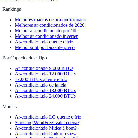
Rankings
Melhores marcas de ar-condicionado
Melhores ar-condicionados de 2026
Melhor ar-condicionado portátil
Melhor ar-condicionado inverter
Ar-condicionado quente e frio
Melhor split por faixa de preço
Por Capacidade e Tipo
Ar-condicionado 9.000 BTUs
Ar-condicionado 12.000 BTUs
12.000 BTUs quente e frio
Ar-condicionado de janela
Ar-condicionado 18.000 BTUs
Ar-condicionado 24.000 BTUs
Marcas
Ar-condicionado LG quente e frio
Samsung WindFree: vale a pena?
Ar-condicionado Midea é bom?
Ar-condicionado Daikin review