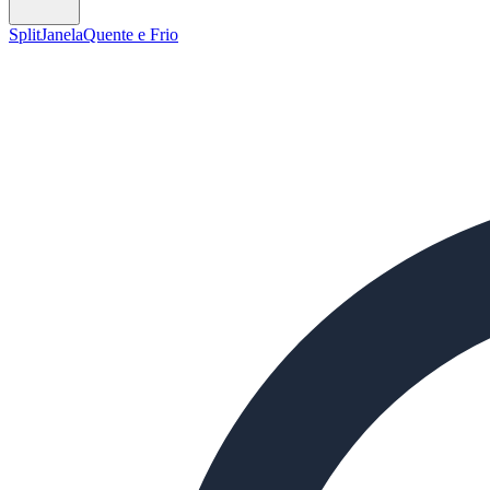
Split
Janela
Quente e Frio