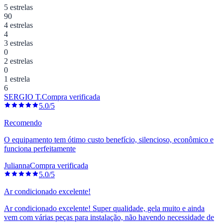
5 estrelas
90
4 estrelas
4
3 estrelas
0
2 estrelas
0
1 estrela
6
SERGIO T.
Compra verificada
5.0/5
Recomendo
O equipamento tem ótimo custo benefício, silencioso, econômico e
funciona perfeitamente
Julianna
Compra verificada
5.0/5
Ar condicionado excelente!
Ar condicionado excelente! Super qualidade, gela muito e ainda
vem com várias peças para instalação, não havendo necessidade de