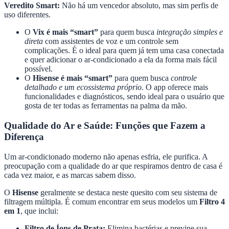
Veredito Smart:
Não há um vencedor absoluto, mas sim perfis de
uso diferentes.
O
Vix é mais “smart”
para quem busca
integração simples e
direta
com assistentes de voz e um controle sem
complicações. É o ideal para quem já tem uma casa conectada
e quer adicionar o ar-condicionado a ela da forma mais fácil
possível.
O
Hisense é mais “smart”
para quem busca
controle
detalhado e um ecossistema próprio
. O app oferece mais
funcionalidades e diagnósticos, sendo ideal para o usuário que
gosta de ter todas as ferramentas na palma da mão.
Qualidade do Ar e Saúde: Funções que Fazem a
Diferença
Um ar-condicionado moderno não apenas esfria, ele purifica. A
preocupação com a qualidade do ar que respiramos dentro de casa é
cada vez maior, e as marcas sabem disso.
O
Hisense
geralmente se destaca neste quesito com seu sistema de
filtragem múltipla. É comum encontrar em seus modelos um
Filtro 4
em 1
, que inclui:
Filtro de Íons de Prata:
Elimina bactérias e previne sua