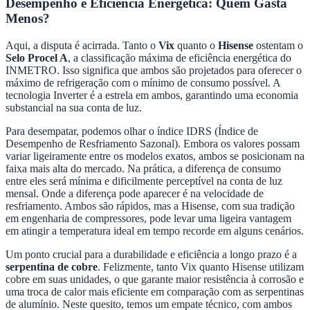
Desempenho e Eficiência Energética: Quem Gasta
Menos?
Aqui, a disputa é acirrada. Tanto o
Vix
quanto o
Hisense
ostentam o
Selo Procel A
, a classificação máxima de eficiência energética do
INMETRO. Isso significa que ambos são projetados para oferecer o
máximo de refrigeração com o mínimo de consumo possível. A
tecnologia Inverter é a estrela em ambos, garantindo uma economia
substancial na sua conta de luz.
Para desempatar, podemos olhar o índice IDRS (Índice de
Desempenho de Resfriamento Sazonal). Embora os valores possam
variar ligeiramente entre os modelos exatos, ambos se posicionam na
faixa mais alta do mercado. Na prática, a diferença de consumo
entre eles será mínima e dificilmente perceptível na conta de luz
mensal. Onde a diferença pode aparecer é na velocidade de
resfriamento. Ambos são rápidos, mas a Hisense, com sua tradição
em engenharia de compressores, pode levar uma ligeira vantagem
em atingir a temperatura ideal em tempo recorde em alguns cenários.
Um ponto crucial para a durabilidade e eficiência a longo prazo é a
serpentina de cobre
. Felizmente, tanto Vix quanto Hisense utilizam
cobre em suas unidades, o que garante maior resistência à corrosão e
uma troca de calor mais eficiente em comparação com as serpentinas
de alumínio. Neste quesito, temos um empate técnico, com ambos