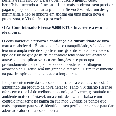
perfeita e sem esforço. É para quem busca o
melhor custo-
benefício
, querendo as funcionalidades mais modernas sem precisar
pagar o preço de uma marca premium. Se você valoriza um design
minimalista e não se importa em apostar em uma marca nova e
promissora, o Vix foi feito para você.
O Ar-Condicionado Hisense 9.000 BTUs Inverter é a escolha
ideal para:
O consumidor que prioriza a
confiança e a durabilidade
de uma
marca estabelecida. É para quem busca tranquilidade, sabendo que
terá uma ampla rede de suporte e uma garantia sólida. Se você é o
tipo de usuário que gosta de ter controle total sobre seu aparelho
através de um
aplicativo rico em funções
e se preocupa
profundamente com a qualidade do ar, o sistema de filtragem
avançado da Hisense será um grande diferencial. É um investimento
na paz de espírito e na qualidade a longo prazo.
Independentemente da sua escolha, uma coisa é certa: você estará
adquirindo um produto da nova geração. Tanto Vix quanto Hisense
oferecem o que há de melhor em tecnologia Inverter, garantindo um
ambiente mais confortável, uma conta de luz mais baixa e um
controle inteligente na palma da sua mão. Analise os pontos que
mais importam para você, identifique seu perfil e prepare-se para dar
adeus ao calor com a escolha certa!