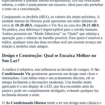
especialmente a unidade interna (evaporadora). Em sua velocidade
mínima, o ruído é praticamente um sussurro, ideal para não perturbar
o sono ou a concentração.
Comparando os decibéis (dBA), os valores são muito próximos. A
unidade interna do Hisense pode apresentar um ruído mínimo de
cerca de
19-20 dBA
, enquanto o Vix fica na casa dos
20-21 dBA
.
Na prática, essa diferença é imperceptível para o ouvido humano.
Ambos possuem um “Modo Silencioso” ou “Quiet” que otimiza a
operação para o mínimo de barulho possível. Para quem é sensível a
ruídos, qualquer uma das duas escolhas será um enorme avanço em
relação a modelos mais antigos.
Design e Construção: Qual se Encaixa Melhor no
Seu Lar?
A estética é subjetiva, mas influencia na decisão de compra. O
Ar-
Condicionado Vix
geralmente apresenta um design mais
clean
e
minimalista. Com linhas retas e um acabamento discreto, ele se
integra facilmente a decorações modernas. Um detalhe muito
apreciado é o seu display de LED, que fica escondido atrás do
painel e pode ser completamente desligado, evitando qualquer luz
incômoda durante a noite.
O
Ar-Condicionado Hisense
tende a ter um design mais clássico e