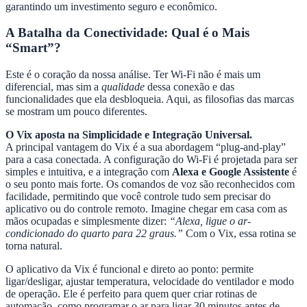
garantindo um investimento seguro e econômico.
A Batalha da Conectividade: Qual é o Mais
“Smart”?
Este é o coração da nossa análise. Ter Wi-Fi não é mais um
diferencial, mas sim a
qualidade
dessa conexão e das
funcionalidades que ela desbloqueia. Aqui, as filosofias das marcas
se mostram um pouco diferentes.
O Vix aposta na Simplicidade e Integração Universal.
A principal vantagem do Vix é a sua abordagem “plug-and-play”
para a casa conectada. A configuração do Wi-Fi é projetada para ser
simples e intuitiva, e a integração com
Alexa e Google Assistente
é
o seu ponto mais forte. Os comandos de voz são reconhecidos com
facilidade, permitindo que você controle tudo sem precisar do
aplicativo ou do controle remoto. Imagine chegar em casa com as
mãos ocupadas e simplesmente dizer:
“Alexa, ligue o ar-
condicionado do quarto para 22 graus.”
Com o Vix, essa rotina se
torna natural.
O aplicativo da Vix é funcional e direto ao ponto: permite
ligar/desligar, ajustar temperatura, velocidade do ventilador e modo
de operação. Ele é perfeito para quem quer criar rotinas de
automação, como programar o ar para ligar 30 minutos antes de