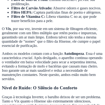
proliferação.
Filtro de Carvão Ativado:
Absorve odores e gases nocivos.
Filtro HEPA:
Captura partículas finas de poeira e alérgenos.
Filtro de Vitamina C:
Libera vitamina C no ar, que pode
trazer benefícios para a pele.
O
Vix
, por sua vez, investe em um sistema de filtragem eficiente,
geralmente com um filtro múltiplo que retém poeira e impurezas,
garantindo um ar mais limpo. Embora talvez não tenha a mesma
quantidade de “nomes” que o filtro da Hisense, ele cumpre o papel
essencial de purificação.
Ambos os modelos contam com a função
Autolimpeza
. Essa é uma
característica
crucial
. Após desligado, o aparelho continua operando
o ventilador em baixa velocidade para secar a serpentina interna,
evitando a formação de mofo e bactérias que causam mau cheiro.
Isso garante um ar mais saudável e reduz a necessidade de
manutenções constantes. Neste quesito, ambos estão muito bem
servidos.
Nível de Ruído: O Silêncio do Conforto
Graças à tecnologia Inverter, o barulho deixou de ser um problema.
Tanto o Vix quanto o Hisense são extremamente silenciosos,