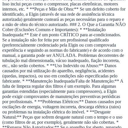
Isso inclui peças como o compressor, placas eletrônicas, motores
internos, etc. * **Peças e Mão de Obra:** Se um defeito coberto for
identificado, a Elgin (através de sua rede de assistência técnica
autorizada) geralmente custeará as peças necessárias para o reparo e
a mão de obra do técnico autorizado. ### 2. O Que a Garantia NÃO
Cobre (Exclusões Comuns e Importantes): * **Instalação
Inadequada:** Este é um ponto CRÍTICO para ar-condicionados.
Se a instalação não for feita por um profissional qualificado
(preferencialmente credenciado pela Elgin ou com comprovada
experiência e seguindo as normas do fabricante) e de acordo com o
manual, a garantia pode ser ANULADA. Problemas decorrentes de
tubulação mal dimensionada, vácuo inadequado, fiação incorreta,
etc., não serão cobertos. * **Uso Indevido ou Abuso:** Danos
causados por má utilização do aparelho, negligência, acidentes
(quedas, impactos), ou uso em condições não especificadas pelo
fabricante. * **Manutenção Inadequada/Falta de Manutenção:** A
falta de limpeza regular dos filtros é um exemplo. Para algumas
garantias estendidas (especialmente para compressores), a Elgin
pode exigir comprovantes de manutenções preventivas periódicas
por profissionais. * **Problemas Elétricos:** Danos causados por
oscilações de energia, voltagem incorreta, descarga elétrica (raios)
ou problemas na instalação elétrica do imóvel. * **Desgaste
Natural:** Peças que sofrem desgaste natural com o tempo e o uso
(como filtros de ar, por exemplo), geralmente não são cobertas. *
**Reparos Não Autorizados:** Se o aparelho for aberto, reparado