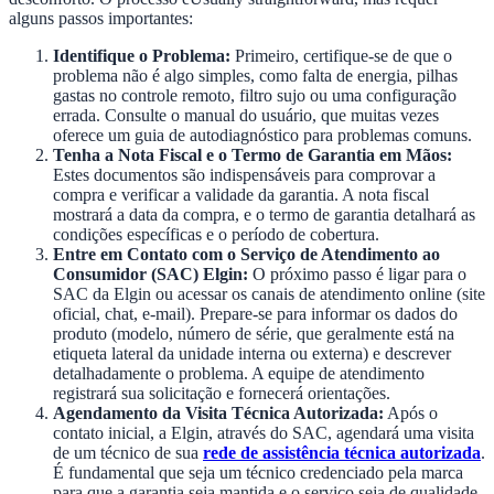
alguns passos importantes:
Identifique o Problema:
Primeiro, certifique-se de que o
problema não é algo simples, como falta de energia, pilhas
gastas no controle remoto, filtro sujo ou uma configuração
errada. Consulte o manual do usuário, que muitas vezes
oferece um guia de autodiagnóstico para problemas comuns.
Tenha a Nota Fiscal e o Termo de Garantia em Mãos:
Estes documentos são indispensáveis para comprovar a
compra e verificar a validade da garantia. A nota fiscal
mostrará a data da compra, e o termo de garantia detalhará as
condições específicas e o período de cobertura.
Entre em Contato com o Serviço de Atendimento ao
Consumidor (SAC) Elgin:
O próximo passo é ligar para o
SAC da Elgin ou acessar os canais de atendimento online (site
oficial, chat, e-mail). Prepare-se para informar os dados do
produto (modelo, número de série, que geralmente está na
etiqueta lateral da unidade interna ou externa) e descrever
detalhadamente o problema. A equipe de atendimento
registrará sua solicitação e fornecerá orientações.
Agendamento da Visita Técnica Autorizada:
Após o
contato inicial, a Elgin, através do SAC, agendará uma visita
de um técnico de sua
rede de assistência técnica autorizada
.
É fundamental que seja um técnico credenciado pela marca
para que a garantia seja mantida e o serviço seja de qualidade.