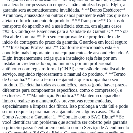
ou alterado por pessoas ou empresas não autorizadas pela Elgin, a
garantia será automaticamente invalidada. * **Danos Estéticos:**
Arranhões, amassados ou outros danos puramente estéticos que não
afetam o funcionamento do produto. * **Transporte:** Custos de
transporte do aparelho até a assistência técnica, em alguns casos.
### 3. Condições Essenciais para a Validade da Garantia: * **Nota
Fiscal de Compra:** É o seu comprovante de propriedade e de
início da contagem do prazo da garantia. Guarde-a em local seguro.
* **Instalação Profissional:** Conforme mencionado, esta é a
condição mais importante para equipamentos de ar-condicionado. A
Elgin frequentemente exige que a instalação seja feita por um
instalador credenciado ou, no mínimo, por um profissional
autônomo com registro formal (CNPJ) e emissão de nota fiscal do
serviço, seguindo rigorosamente o manual do produto. * **Termo
de Garantia:** Leia o termo de garantia que acompanha o seu
produto. Ele detalha todas as condições, prazos (pode haver prazos
diferentes para componentes específicos, como o compressor), e
exclusões. * **Manutenção Periódica:** Mantenha o aparelho
limpo e realize as manutenções preventivas recomendadas,
especialmente a limpeza dos filtros. Isso prolonga a vida útil e pode
ser um requisito para manter a garantia em alguns casos. ### 4.
Como Acionar a Garantia: 1. **Contato com o SAC Elgin:** Se
você identificar um problema que acredita ser coberto pela garantia,
o primeiro passo é entrar em contato com o Serviço de Atendimento
ao Consumidor (SAC) da Elgin. Os contatos geralmente estão no