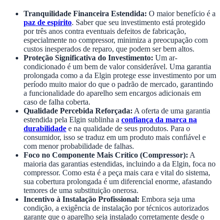
Tranquilidade Financeira Estendida:
O maior benefício é a
paz de espírito
. Saber que seu investimento está protegido
por três anos contra eventuais defeitos de fabricação,
especialmente no compressor, minimiza a preocupação com
custos inesperados de reparo, que podem ser bem altos.
Proteção Significativa do Investimento:
Um ar-
condicionado é um bem de valor considerável. Uma garantia
prolongada como a da Elgin protege esse investimento por um
período muito maior do que o padrão de mercado, garantindo
a funcionalidade do aparelho sem encargos adicionais em
caso de falha coberta.
Qualidade Percebida Reforçada:
A oferta de uma garantia
estendida pela Elgin sublinha a
confiança da marca na
durabilidade
e na qualidade de seus produtos. Para o
consumidor, isso se traduz em um produto mais confiável e
com menor probabilidade de falhas.
Foco no Componente Mais Crítico (Compressor):
A
maioria das garantias estendidas, incluindo a da Elgin, foca no
compressor. Como esta é a peça mais cara e vital do sistema,
sua cobertura prolongada é um diferencial enorme, afastando
temores de uma substituição onerosa.
Incentivo à Instalação Profissional:
Embora seja uma
condição, a exigência de instalação por técnicos autorizados
garante que o aparelho seja instalado corretamente desde o