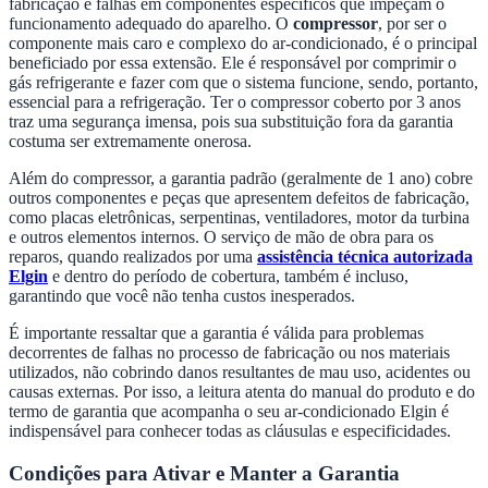
fabricação e falhas em componentes específicos que impeçam o
funcionamento adequado do aparelho. O
compressor
, por ser o
componente mais caro e complexo do ar-condicionado, é o principal
beneficiado por essa extensão. Ele é responsável por comprimir o
gás refrigerante e fazer com que o sistema funcione, sendo, portanto,
essencial para a refrigeração. Ter o compressor coberto por 3 anos
traz uma segurança imensa, pois sua substituição fora da garantia
costuma ser extremamente onerosa.
Além do compressor, a garantia padrão (geralmente de 1 ano) cobre
outros componentes e peças que apresentem defeitos de fabricação,
como placas eletrônicas, serpentinas, ventiladores, motor da turbina
e outros elementos internos. O serviço de mão de obra para os
reparos, quando realizados por uma
assistência técnica autorizada
Elgin
e dentro do período de cobertura, também é incluso,
garantindo que você não tenha custos inesperados.
É importante ressaltar que a garantia é válida para problemas
decorrentes de falhas no processo de fabricação ou nos materiais
utilizados, não cobrindo danos resultantes de mau uso, acidentes ou
causas externas. Por isso, a leitura atenta do manual do produto e do
termo de garantia que acompanha o seu ar-condicionado Elgin é
indispensável para conhecer todas as cláusulas e especificidades.
Condições para Ativar e Manter a Garantia