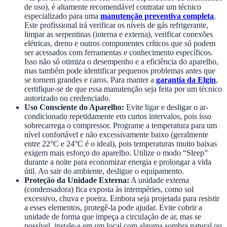
de uso), é altamente recomendável contratar um técnico
especializado para uma
manutenção preventiva completa
.
Este profissional irá verificar os níveis de gás refrigerante,
limpar as serpentinas (interna e externa), verificar conexões
elétricas, dreno e outros componentes críticos que só podem
ser acessados com ferramentas e conhecimento específicos.
Isso não só otimiza o desempenho e a eficiência do aparelho,
mas também pode identificar pequenos problemas antes que
se tornem grandes e caros. Para manter a
garantia da Elgin
,
certifique-se de que essa manutenção seja feita por um técnico
autorizado ou credenciado.
Uso Consciente do Aparelho:
Evite ligar e desligar o ar-
condicionado repetidamente em curtos intervalos, pois isso
sobrecarrega o compressor. Programe a temperatura para um
nível confortável e não excessivamente baixo (geralmente
entre 22°C e 24°C é o ideal), pois temperaturas muito baixas
exigem mais esforço do aparelho. Utilize o modo “Sleep”
durante a noite para economizar energia e prolongar a vida
útil. Ao sair do ambiente, desligue o equipamento.
Proteção da Unidade Externa:
A unidade externa
(condensadora) fica exposta às intempéries, como sol
excessivo, chuva e poeira. Embora seja projetada para resistir
a esses elementos, protegê-la pode ajudar. Evite cobrir a
unidade de forma que impeça a circulação de ar, mas se
possível, instale-a em um local com alguma sombra natural ou