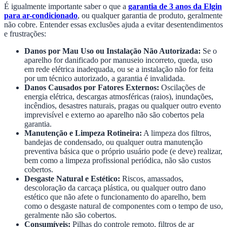
É igualmente importante saber o que a
garantia de 3 anos da Elgin
para ar-condicionado
, ou qualquer garantia de produto, geralmente
não cobre. Entender essas exclusões ajuda a evitar desentendimentos
e frustrações:
Danos por Mau Uso ou Instalação Não Autorizada:
Se o
aparelho for danificado por manuseio incorreto, queda, uso
em rede elétrica inadequada, ou se a instalação não for feita
por um técnico autorizado, a garantia é invalidada.
Danos Causados por Fatores Externos:
Oscilações de
energia elétrica, descargas atmosféricas (raios), inundações,
incêndios, desastres naturais, pragas ou qualquer outro evento
imprevisível e externo ao aparelho não são cobertos pela
garantia.
Manutenção e Limpeza Rotineira:
A limpeza dos filtros,
bandejas de condensado, ou qualquer outra manutenção
preventiva básica que o próprio usuário pode (e deve) realizar,
bem como a limpeza profissional periódica, não são custos
cobertos.
Desgaste Natural e Estético:
Riscos, amassados,
descoloração da carcaça plástica, ou qualquer outro dano
estético que não afete o funcionamento do aparelho, bem
como o desgaste natural de componentes com o tempo de uso,
geralmente não são cobertos.
Consumíveis:
Pilhas do controle remoto, filtros de ar