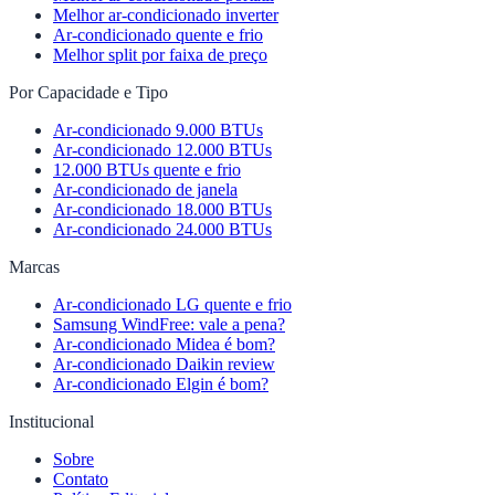
Melhor ar-condicionado inverter
Ar-condicionado quente e frio
Melhor split por faixa de preço
Por Capacidade e Tipo
Ar-condicionado 9.000 BTUs
Ar-condicionado 12.000 BTUs
12.000 BTUs quente e frio
Ar-condicionado de janela
Ar-condicionado 18.000 BTUs
Ar-condicionado 24.000 BTUs
Marcas
Ar-condicionado LG quente e frio
Samsung WindFree: vale a pena?
Ar-condicionado Midea é bom?
Ar-condicionado Daikin review
Ar-condicionado Elgin é bom?
Institucional
Sobre
Contato