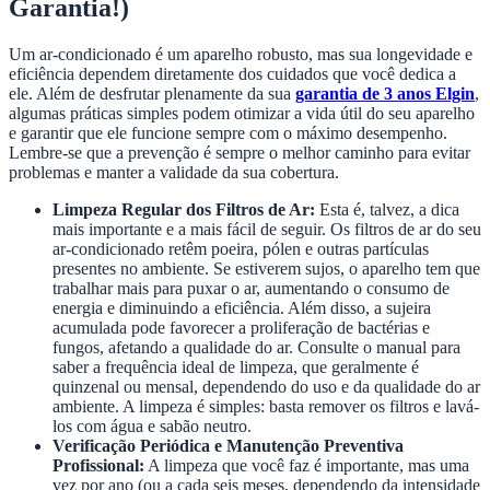
Garantia!)
Um ar-condicionado é um aparelho robusto, mas sua longevidade e
eficiência dependem diretamente dos cuidados que você dedica a
ele. Além de desfrutar plenamente da sua
garantia de 3 anos Elgin
,
algumas práticas simples podem otimizar a vida útil do seu aparelho
e garantir que ele funcione sempre com o máximo desempenho.
Lembre-se que a prevenção é sempre o melhor caminho para evitar
problemas e manter a validade da sua cobertura.
Limpeza Regular dos Filtros de Ar:
Esta é, talvez, a dica
mais importante e a mais fácil de seguir. Os filtros de ar do seu
ar-condicionado retêm poeira, pólen e outras partículas
presentes no ambiente. Se estiverem sujos, o aparelho tem que
trabalhar mais para puxar o ar, aumentando o consumo de
energia e diminuindo a eficiência. Além disso, a sujeira
acumulada pode favorecer a proliferação de bactérias e
fungos, afetando a qualidade do ar. Consulte o manual para
saber a frequência ideal de limpeza, que geralmente é
quinzenal ou mensal, dependendo do uso e da qualidade do ar
ambiente. A limpeza é simples: basta remover os filtros e lavá-
los com água e sabão neutro.
Verificação Periódica e Manutenção Preventiva
Profissional:
A limpeza que você faz é importante, mas uma
vez por ano (ou a cada seis meses, dependendo da intensidade