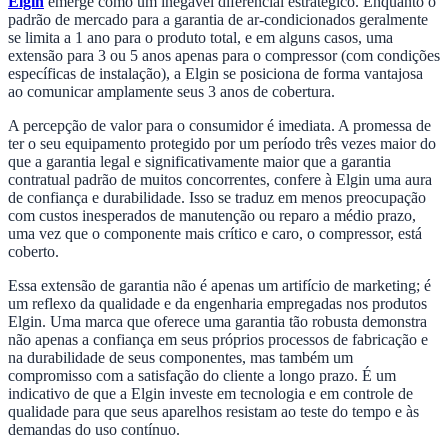
Elgin
emerge como um inegável diferencial estratégico. Enquanto o
padrão de mercado para a garantia de ar-condicionados geralmente
se limita a 1 ano para o produto total, e em alguns casos, uma
extensão para 3 ou 5 anos apenas para o compressor (com condições
específicas de instalação), a Elgin se posiciona de forma vantajosa
ao comunicar amplamente seus 3 anos de cobertura.
A percepção de valor para o consumidor é imediata. A promessa de
ter o seu equipamento protegido por um período três vezes maior do
que a garantia legal e significativamente maior que a garantia
contratual padrão de muitos concorrentes, confere à Elgin uma aura
de confiança e durabilidade. Isso se traduz em menos preocupação
com custos inesperados de manutenção ou reparo a médio prazo,
uma vez que o componente mais crítico e caro, o compressor, está
coberto.
Essa extensão de garantia não é apenas um artifício de marketing; é
um reflexo da qualidade e da engenharia empregadas nos produtos
Elgin. Uma marca que oferece uma garantia tão robusta demonstra
não apenas a confiança em seus próprios processos de fabricação e
na durabilidade de seus componentes, mas também um
compromisso com a satisfação do cliente a longo prazo. É um
indicativo de que a Elgin investe em tecnologia e em controle de
qualidade para que seus aparelhos resistam ao teste do tempo e às
demandas do uso contínuo.