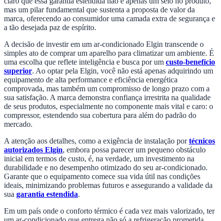
claro que essa garantia estendida não é apenas um selo no produto,
mas um pilar fundamental que sustenta a proposta de valor da
marca, oferecendo ao consumidor uma camada extra de segurança e
a tão desejada paz de espírito.
A decisão de investir em um ar-condicionado Elgin transcende o
simples ato de comprar um aparelho para climatizar um ambiente. É
uma escolha que reflete inteligência e busca por um
custo-benefício
superior
. Ao optar pela Elgin, você não está apenas adquirindo um
equipamento de alta performance e eficiência energética
comprovada, mas também um compromisso de longo prazo com a
sua satisfação. A marca demonstra confiança irrestrita na qualidade
de seus produtos, especialmente no componente mais vital e caro: o
compressor, estendendo sua cobertura para além do padrão do
mercado.
A atenção aos detalhes, como a exigência de instalação por
técnicos
autorizados Elgin
, embora possa parecer um pequeno obstáculo
inicial em termos de custo, é, na verdade, um investimento na
durabilidade e no desempenho otimizado do seu ar-condicionado.
Garante que o equipamento comece sua vida útil nas condições
ideais, minimizando problemas futuros e assegurando a validade da
sua
garantia estendida
.
Em um país onde o conforto térmico é cada vez mais valorizado, ter
um ar-condicionado que entrega não só a refrigeração prometida,