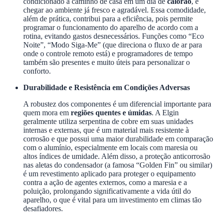
condicionado a caminho de casa em um dia de
calorão
, e
chegar ao ambiente já fresco e agradável. Essa comodidade,
além de prática, contribui para a eficiência, pois permite
programar o funcionamento do aparelho de acordo com a
rotina, evitando gastos desnecessários. Funções como “Eco
Noite”, “Modo Siga-Me” (que direciona o fluxo de ar para
onde o controle remoto está) e programadores de tempo
também são presentes e muito úteis para personalizar o
conforto.
Durabilidade e Resistência em Condições Adversas
A robustez dos componentes é um diferencial importante para
quem mora em
regiões quentes e úmidas
. A Elgin
geralmente utiliza serpentina de cobre em suas unidades
internas e externas, que é um material mais resistente à
corrosão e que possui uma maior durabilidade em comparação
com o alumínio, especialmente em locais com maresia ou
altos índices de umidade. Além disso, a proteção anticorrosão
nas aletas do condensador (a famosa “Golden Fin” ou similar)
é um revestimento aplicado para proteger o equipamento
contra a ação de agentes externos, como a maresia e a
poluição, prolongando significativamente a vida útil do
aparelho, o que é vital para um investimento em climas tão
desafiadores.