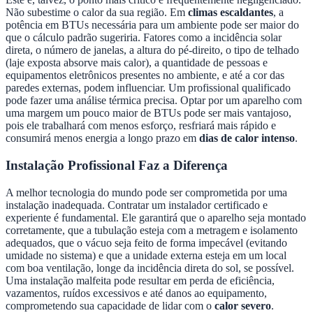
Não subestime o calor da sua região. Em
climas escaldantes
, a
potência em BTUs necessária para um ambiente pode ser maior do
que o cálculo padrão sugeriria. Fatores como a incidência solar
direta, o número de janelas, a altura do pé-direito, o tipo de telhado
(laje exposta absorve mais calor), a quantidade de pessoas e
equipamentos eletrônicos presentes no ambiente, e até a cor das
paredes externas, podem influenciar. Um profissional qualificado
pode fazer uma análise térmica precisa. Optar por um aparelho com
uma margem um pouco maior de BTUs pode ser mais vantajoso,
pois ele trabalhará com menos esforço, resfriará mais rápido e
consumirá menos energia a longo prazo em
dias de calor intenso
.
Instalação Profissional Faz a Diferença
A melhor tecnologia do mundo pode ser comprometida por uma
instalação inadequada. Contratar um instalador certificado e
experiente é fundamental. Ele garantirá que o aparelho seja montado
corretamente, que a tubulação esteja com a metragem e isolamento
adequados, que o vácuo seja feito de forma impecável (evitando
umidade no sistema) e que a unidade externa esteja em um local
com boa ventilação, longe da incidência direta do sol, se possível.
Uma instalação malfeita pode resultar em perda de eficiência,
vazamentos, ruídos excessivos e até danos ao equipamento,
comprometendo sua capacidade de lidar com o
calor severo
.