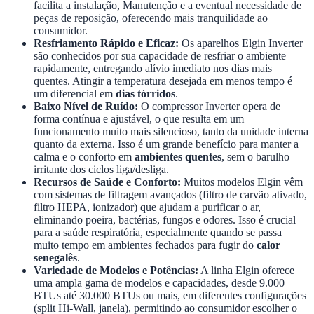
facilita a instalação, Manutenção e a eventual necessidade de
peças de reposição, oferecendo mais tranquilidade ao
consumidor.
Resfriamento Rápido e Eficaz:
Os aparelhos Elgin Inverter
são conhecidos por sua capacidade de resfriar o ambiente
rapidamente, entregando alívio imediato nos dias mais
quentes. Atingir a temperatura desejada em menos tempo é
um diferencial em
dias tórridos
.
Baixo Nível de Ruído:
O compressor Inverter opera de
forma contínua e ajustável, o que resulta em um
funcionamento muito mais silencioso, tanto da unidade interna
quanto da externa. Isso é um grande benefício para manter a
calma e o conforto em
ambientes quentes
, sem o barulho
irritante dos ciclos liga/desliga.
Recursos de Saúde e Conforto:
Muitos modelos Elgin vêm
com sistemas de filtragem avançados (filtro de carvão ativado,
filtro HEPA, ionizador) que ajudam a purificar o ar,
eliminando poeira, bactérias, fungos e odores. Isso é crucial
para a saúde respiratória, especialmente quando se passa
muito tempo em ambientes fechados para fugir do
calor
senegalês
.
Variedade de Modelos e Potências:
A linha Elgin oferece
uma ampla gama de modelos e capacidades, desde 9.000
BTUs até 30.000 BTUs ou mais, em diferentes configurações
(split Hi-Wall, janela), permitindo ao consumidor escolher o