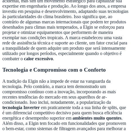
acidental, mas sim um movimento estratégico para capitalizar sua
expertise em engenharia e produção. Ao longo dos anos, a empresa
investiu em pesquisa e desenvolvimento, adaptando suas tecnologias
às particularidades do clima brasileiro. Isso significa que, ao
contrário de algumas marcas internacionais que podem ter produtos
desenhados para climas mais temperados, a Elgin se esforçou para
projetar e otimizar equipamentos que performem de maneira
exemplar nas condições tropicais. A marca estabeleceu uma vasta
rede de assistência técnica e suporte ao cliente, um fator crucial para
a tranquilidade de quem adquire um produto que será intensamente
utilizado por longos períodos, especialmente quando o objetivo é
combater o
calor excessivo
.
Tecnologia e Compromisso com o Conforto
A tradição da Elgin não a impede de estar na vanguarda da
tecnologia. Pelo contrário, a marca tem demonstrado um
compromisso contínuo com a inovação, incorporando as mais
recentes tendências do mercado em seus aparelhos de ar-
condicionado. Isso inclui, notadamente, a popularização da
tecnologia Inverter
em praticamente toda a sua linha de splits, que
é um diferencial competitivo decisivo para quem busca eficiência
energética e desempenho superior em
ambientes muito quentes
.
Além disso, a Elgin tem focado em funcionalidades que promovem
o bem-estar, como sistemas de filtragem avançados para melhorar a