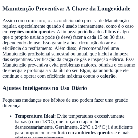
Manutenção Preventiva: A Chave da Longevidade
Assim como um carro, o ar-condicionado precisa de Manutenção
regular, especialmente quando é usado intensamente, como é o caso
em
regiões muito quentes
. A limpeza periódica dos filtros é algo
que o próprio usuário pode (e deve) fazer a cada 15 ou 30 dias,
dependendo do uso. Isso garante a boa circulação do ar e a
eficiência do resfriamento. Além disso, é recomendável uma
Manutenção profissional semestral ou anual, que inclui a limpeza
das serpentinas, verificação da carga de gás e inspeção elétrica. Essa
Manutenção preventiva evita problemas maiores, otimiza o consumo
de energia e prolonga a vida útil do seu Elgin, garantindo que ele
continue a operar com eficiência máxima contra o
calorão
.
Ajustes Inteligentes no Uso Diário
Pequenas mudanças nos hábitos de uso podem fazer uma grande
diferença.
Temperatura Ideal:
Evite temperaturas excessivamente
baixas (como 18°C), que forçam o aparelho
desnecessariamente. Geralmente, 22°C a 24°C já é suficiente
para proporcionar conforto em
ambientes quentes
e é mais