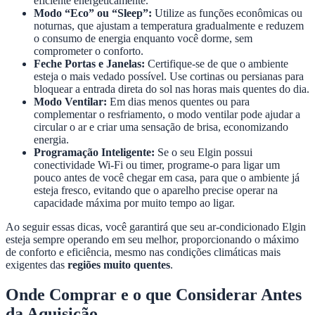
eficiente energeticamente.
Modo “Eco” ou “Sleep”:
Utilize as funções econômicas ou
noturnas, que ajustam a temperatura gradualmente e reduzem
o consumo de energia enquanto você dorme, sem
comprometer o conforto.
Feche Portas e Janelas:
Certifique-se de que o ambiente
esteja o mais vedado possível. Use cortinas ou persianas para
bloquear a entrada direta do sol nas horas mais quentes do dia.
Modo Ventilar:
Em dias menos quentes ou para
complementar o resfriamento, o modo ventilar pode ajudar a
circular o ar e criar uma sensação de brisa, economizando
energia.
Programação Inteligente:
Se o seu Elgin possui
conectividade Wi-Fi ou timer, programe-o para ligar um
pouco antes de você chegar em casa, para que o ambiente já
esteja fresco, evitando que o aparelho precise operar na
capacidade máxima por muito tempo ao ligar.
Ao seguir essas dicas, você garantirá que seu ar-condicionado Elgin
esteja sempre operando em seu melhor, proporcionando o máximo
de conforto e eficiência, mesmo nas condições climáticas mais
exigentes das
regiões muito quentes
.
Onde Comprar e o que Considerar Antes
da Aquisição