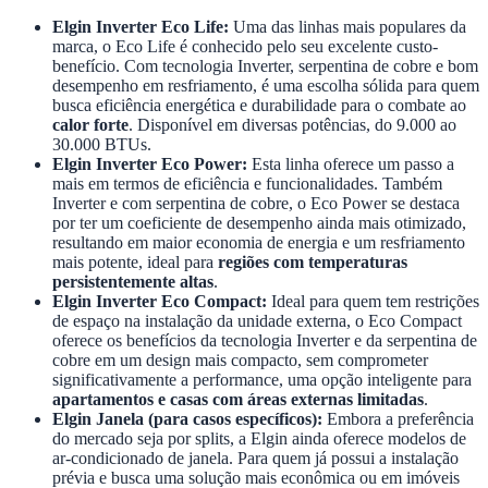
Elgin Inverter Eco Life:
Uma das linhas mais populares da
marca, o Eco Life é conhecido pelo seu excelente custo-
benefício. Com tecnologia Inverter, serpentina de cobre e bom
desempenho em resfriamento, é uma escolha sólida para quem
busca eficiência energética e durabilidade para o combate ao
calor forte
. Disponível em diversas potências, do 9.000 ao
30.000 BTUs.
Elgin Inverter Eco Power:
Esta linha oferece um passo a
mais em termos de eficiência e funcionalidades. Também
Inverter e com serpentina de cobre, o Eco Power se destaca
por ter um coeficiente de desempenho ainda mais otimizado,
resultando em maior economia de energia e um resfriamento
mais potente, ideal para
regiões com temperaturas
persistentemente altas
.
Elgin Inverter Eco Compact:
Ideal para quem tem restrições
de espaço na instalação da unidade externa, o Eco Compact
oferece os benefícios da tecnologia Inverter e da serpentina de
cobre em um design mais compacto, sem comprometer
significativamente a performance, uma opção inteligente para
apartamentos e casas com áreas externas limitadas
.
Elgin Janela (para casos específicos):
Embora a preferência
do mercado seja por splits, a Elgin ainda oferece modelos de
ar-condicionado de janela. Para quem já possui a instalação
prévia e busca uma solução mais econômica ou em imóveis