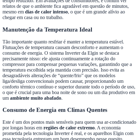
tempo reduzido. Em avaliações de consumidores, é comum ver
relatos de que o ambiente fica agradável em questão de minutos,
mesmo em
dias de calor intenso
, o que é um grande alívio ao
chegar em casa ou no trabalho.
Manutenção da Temperatura Ideal
Tão importante quanto resfriar é manter a temperatura estável.
Flutuações de temperatura causam desconforto e aumentam o
consumo de energia. O sistema Inverter da Elgin se destaca
precisamente nisso: ele ajusta continuamente a rotação do
compressor para compensar pequenas variações, garantindo que a
temperatura escolhida seja mantida com precisão. Isso evita as
desagradáveis alterações de “quente/frio” que os modelos
liga/desliga convencionais podem causar, proporcionando um
conforto térmico contínuo e superior durante todo o período de uso,
o que é crucial para uma boa noite de sono ou um dia produtivo em
um
ambiente muito abafado
.
Consumo de Energia em Climas Quentes
Este é um dos pontos mais sensíveis para quem usa ar-condicionado
por longas horas em
regiões de calor extremo
. A economia
prometida pela tecnologia Inverter é real, e os aparelhos Elgin com
essa tecnologia entregam um bom desempenho nesse quesito.