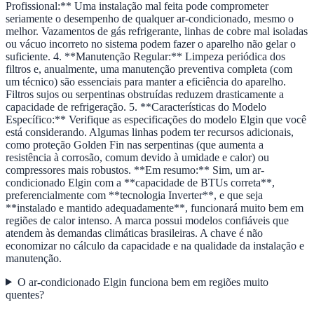
Profissional:** Uma instalação mal feita pode comprometer
seriamente o desempenho de qualquer ar-condicionado, mesmo o
melhor. Vazamentos de gás refrigerante, linhas de cobre mal isoladas
ou vácuo incorreto no sistema podem fazer o aparelho não gelar o
suficiente. 4. **Manutenção Regular:** Limpeza periódica dos
filtros e, anualmente, uma manutenção preventiva completa (com
um técnico) são essenciais para manter a eficiência do aparelho.
Filtros sujos ou serpentinas obstruídas reduzem drasticamente a
capacidade de refrigeração. 5. **Características do Modelo
Específico:** Verifique as especificações do modelo Elgin que você
está considerando. Algumas linhas podem ter recursos adicionais,
como proteção Golden Fin nas serpentinas (que aumenta a
resistência à corrosão, comum devido à umidade e calor) ou
compressores mais robustos. **Em resumo:** Sim, um ar-
condicionado Elgin com a **capacidade de BTUs correta**,
preferencialmente com **tecnologia Inverter**, e que seja
**instalado e mantido adequadamente**, funcionará muito bem em
regiões de calor intenso. A marca possui modelos confiáveis que
atendem às demandas climáticas brasileiras. A chave é não
economizar no cálculo da capacidade e na qualidade da instalação e
manutenção.
O ar-condicionado Elgin funciona bem em regiões muito
quentes?