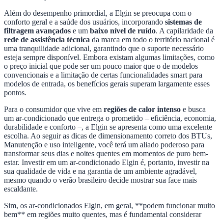
Além do desempenho primordial, a Elgin se preocupa com o
conforto geral e a saúde dos usuários, incorporando
sistemas de
filtragem avançados
e um
baixo nível de ruído
. A capilaridade da
rede de assistência técnica
da marca em todo o território nacional é
uma tranquilidade adicional, garantindo que o suporte necessário
esteja sempre disponível. Embora existam algumas limitações, como
o preço inicial que pode ser um pouco maior que o de modelos
convencionais e a limitação de certas funcionalidades smart para
modelos de entrada, os benefícios gerais superam largamente esses
pontos.
Para o consumidor que vive em
regiões de calor intenso
e busca
um ar-condicionado que entrega o prometido – eficiência, economia,
durabilidade e conforto –, a Elgin se apresenta como uma excelente
escolha. Ao seguir as dicas de dimensionamento correto dos BTUs,
Manutenção e uso inteligente, você terá um aliado poderoso para
transformar seus dias e noites quentes em momentos de puro bem-
estar. Investir em um ar-condicionado Elgin é, portanto, investir na
sua qualidade de vida e na garantia de um ambiente agradável,
mesmo quando o verão brasileiro decide mostrar sua face mais
escaldante.
Sim, os ar-condicionados Elgin, em geral, **podem funcionar muito
bem** em regiões muito quentes, mas é fundamental considerar