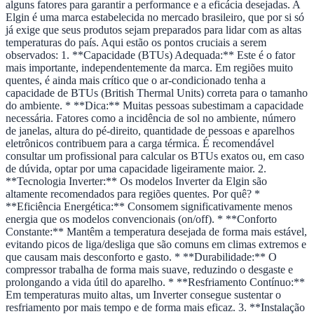
alguns fatores para garantir a performance e a eficácia desejadas. A
Elgin é uma marca estabelecida no mercado brasileiro, que por si só
já exige que seus produtos sejam preparados para lidar com as altas
temperaturas do país. Aqui estão os pontos cruciais a serem
observados: 1. **Capacidade (BTUs) Adequada:** Este é o fator
mais importante, independentemente da marca. Em regiões muito
quentes, é ainda mais crítico que o ar-condicionado tenha a
capacidade de BTUs (British Thermal Units) correta para o tamanho
do ambiente. * **Dica:** Muitas pessoas subestimam a capacidade
necessária. Fatores como a incidência de sol no ambiente, número
de janelas, altura do pé-direito, quantidade de pessoas e aparelhos
eletrônicos contribuem para a carga térmica. É recomendável
consultar um profissional para calcular os BTUs exatos ou, em caso
de dúvida, optar por uma capacidade ligeiramente maior. 2.
**Tecnologia Inverter:** Os modelos Inverter da Elgin são
altamente recomendados para regiões quentes. Por quê? *
**Eficiência Energética:** Consomem significativamente menos
energia que os modelos convencionais (on/off). * **Conforto
Constante:** Mantêm a temperatura desejada de forma mais estável,
evitando picos de liga/desliga que são comuns em climas extremos e
que causam mais desconforto e gasto. * **Durabilidade:** O
compressor trabalha de forma mais suave, reduzindo o desgaste e
prolongando a vida útil do aparelho. * **Resfriamento Contínuo:**
Em temperaturas muito altas, um Inverter consegue sustentar o
resfriamento por mais tempo e de forma mais eficaz. 3. **Instalação