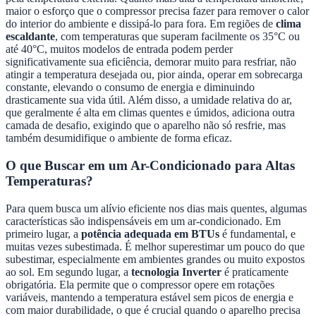
maior o esforço que o compressor precisa fazer para remover o calor
do interior do ambiente e dissipá-lo para fora. Em regiões de
clima
escaldante
, com temperaturas que superam facilmente os 35°C ou
até 40°C, muitos modelos de entrada podem perder
significativamente sua eficiência, demorar muito para resfriar, não
atingir a temperatura desejada ou, pior ainda, operar em sobrecarga
constante, elevando o consumo de energia e diminuindo
drasticamente sua vida útil. Além disso, a umidade relativa do ar,
que geralmente é alta em climas quentes e úmidos, adiciona outra
camada de desafio, exigindo que o aparelho não só resfrie, mas
também desumidifique o ambiente de forma eficaz.
O que Buscar em um Ar-Condicionado para Altas
Temperaturas?
Para quem busca um alívio eficiente nos dias mais quentes, algumas
características são indispensáveis em um ar-condicionado. Em
primeiro lugar, a
potência adequada em BTUs
é fundamental, e
muitas vezes subestimada. É melhor superestimar um pouco do que
subestimar, especialmente em ambientes grandes ou muito expostos
ao sol. Em segundo lugar, a
tecnologia Inverter
é praticamente
obrigatória. Ela permite que o compressor opere em rotações
variáveis, mantendo a temperatura estável sem picos de energia e
com maior durabilidade, o que é crucial quando o aparelho precisa