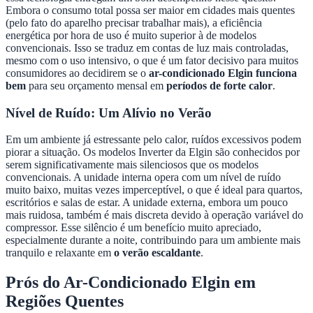
Embora o consumo total possa ser maior em cidades mais quentes
(pelo fato do aparelho precisar trabalhar mais), a eficiência
energética por hora de uso é muito superior à de modelos
convencionais. Isso se traduz em contas de luz mais controladas,
mesmo com o uso intensivo, o que é um fator decisivo para muitos
consumidores ao decidirem se o
ar-condicionado Elgin funciona
bem
para seu orçamento mensal em
períodos de forte calor
.
Nível de Ruído: Um Alívio no Verão
Em um ambiente já estressante pelo calor, ruídos excessivos podem
piorar a situação. Os modelos Inverter da Elgin são conhecidos por
serem significativamente mais silenciosos que os modelos
convencionais. A unidade interna opera com um nível de ruído
muito baixo, muitas vezes imperceptível, o que é ideal para quartos,
escritórios e salas de estar. A unidade externa, embora um pouco
mais ruidosa, também é mais discreta devido à operação variável do
compressor. Esse silêncio é um benefício muito apreciado,
especialmente durante a noite, contribuindo para um ambiente mais
tranquilo e relaxante em
o verão escaldante
.
Prós do Ar-Condicionado Elgin em
Regiões Quentes