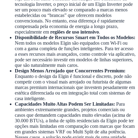
tecnologia Inverter, o preço inicial de um Elgin Inverter pode
ser um pouco mais elevado se comparado a marcas menos
estabelecidas ou “brancas” que oferecem modelos
convencionais. No entanto, essa diferença é rapidamente
compensada pela economia de energia a longo prazo,
especialmente em
regiões de uso intensivo
.
Disponibilidade de Recursos Smart em Todos os Modelos:
Nem todos os modelos Elgin são equipados com Wi-Fi ou
com a gama completa de funções inteligentes. Para ter acesso
a esses recursos mais avançados, como controle via aplicativo,
pode ser necessário investir em modelos de linhas superiores,
que são naturalmente mais caros.
Design Menos Arrojado que Concorrentes Premium:
Enquanto o design da Elgin é funcional e discreto, pode não
competir com o visual mais arrojado ou futurista de algumas
marcas premium internacionais que investem pesadamente em
estética diferenciada ou em integração total com sistemas de
casa inteligente.
Capacidades Muito Altas Podem Ser Limitadas:
Para
ambientes extremamente grandes, projetos comerciais ou
casos que demandem capacidades muito elevadas (acima de
30.000 BTUs), a linha de splits residenciais da Elgin pode ter
opções mais limitadas em comparação com marcas que focam
em grandes sistemas VRF ou Multi Split de alta potência.
Nesses casos, a solução pode exigir mais de uma unidade.