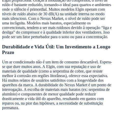
Elgin proporciona. Graças à modulação do compressor, o nível de
ruído é bastante reduzido, tornando-o ideal para quartos e ambientes
onde o silêncio é primordial. Muitos modelos Elgin operam com
níveis de ruído abaixo de 30 dB(A) na unidade interna no modo
mais silencioso. Com o Nexus Market, o nível de ruído pode ser
uma incógnita. Modelos mais baratos, especialmente os
convencionais, tendem a ser mais ruidosos devido à operação “liga e
desliga” do compressor e à qualidade inferior dos ventiladores. Isso
pode ser um fator perturbador para o sono ou para a concentração.
Durabilidade e Vida Útil: Um Investimento a Longo
Prazo
Um ar condicionado não é um item de consumo descartável. Espera-
se que dure muitos anos. A Elgin, com sua reputação e uso de
materiais de qualidade (como a serpentina de cobre, que resiste
melhor à corrosão em regiões litorâneas), oferece essa expectativa.
Há muitos relatos de usuários satisfeitos com a longevidade dos
aparelhos da marca. A durabilidade do Nexus Market é um ponto de
interrogação. A escolha de materiais mais baratos (ex: serpentina de
alumínio) e componentes de menor qualidade pode reduzir
drasticamente a vida útil do aparelho, resultando em gastos com
reparos ou, na pior das hipóteses, a necessidade de substituição
prematura.