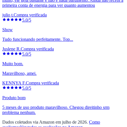
muito, ele gela bastante e não é nada barulhento. Ainda não recebi a
primeira conta de energia para ver quanto aumentou
julio t.
Compra verificada
5.0/5
Show
Tudo funcionando perfeitamente. Top...
Juslene R.
Compra verificada
5.0/5
Muito bom.
Maravilhoso, amei.
KENNYA F.
Compra verificada
5.0/5
Produto bom
5 meses de uso produto maravilhoso. Chegou direitinho srm
problema nenhum.
Dados coletados via Amazon em julho de 2026.
Como