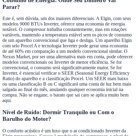
Consumo de Energia: Onde Seu Dinheiro Vai
Parar?
Este é, sem dúvida, um dos maiores diferenciais. A Elgin, com seus
modelos 9000 BTUs Inverter, oferece uma economia de energia
notável. O compressor trabalha constantemente, mas em rotações
variáveis, mantendo a temperatura estável sem os picos de consumo
de um aparelho convencional que liga e desliga. Um aparelho Elgin
com selo Procel A e tecnologia Inverter pode gerar uma economia
de até 60% em comparação a um modelo convencional similar. O
Nexus Market, por ser uma alternativa mais em conta, pode oferecer
modelos convencionais ou Inverter de menor eficiência. Se for
convencional, o consumo será significativamente maior. Se for
Inverter, é essencial verificar o SEER (Seasonal Energy Efficiency
Ratio) do aparelho e a classificação Procel. Um SEER mais baixo
ou uma classificação B ou C significará uma conta de luz bem mais
salgada ao final do mês, anulando qualquer economia inicial na
compra. Não se engane, o barato que sai caro se aplica muito bem
aqui.
Nível de Ruído: Dormir Tranquilo ou Com o
Barulho do Motor?
O conforto acústico é um luxo que o ar condicionado Inverter da