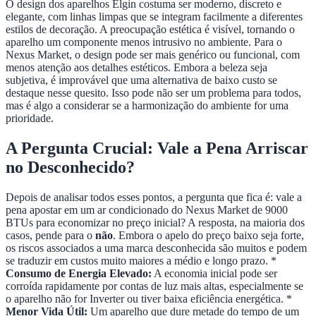
O design dos aparelhos Elgin costuma ser moderno, discreto e
elegante, com linhas limpas que se integram facilmente a diferentes
estilos de decoração. A preocupação estética é visível, tornando o
aparelho um componente menos intrusivo no ambiente. Para o
Nexus Market, o design pode ser mais genérico ou funcional, com
menos atenção aos detalhes estéticos. Embora a beleza seja
subjetiva, é improvável que uma alternativa de baixo custo se
destaque nesse quesito. Isso pode não ser um problema para todos,
mas é algo a considerar se a harmonização do ambiente for uma
prioridade.
A Pergunta Crucial: Vale a Pena Arriscar
no Desconhecido?
Depois de analisar todos esses pontos, a pergunta que fica é: vale a
pena apostar em um ar condicionado do Nexus Market de 9000
BTUs para economizar no preço inicial? A resposta, na maioria dos
casos, pende para o
não
. Embora o apelo do preço baixo seja forte,
os riscos associados a uma marca desconhecida são muitos e podem
se traduzir em custos muito maiores a médio e longo prazo. *
Consumo de Energia Elevado:
A economia inicial pode ser
corroída rapidamente por contas de luz mais altas, especialmente se
o aparelho não for Inverter ou tiver baixa eficiência energética. *
Menor Vida Útil:
Um aparelho que dure metade do tempo de um