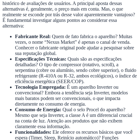
histórico de avaliações de usuários. A principal aposta dessas
alternativas é, geralmente, o preço mais em conta. Mas, o que
realmente se esconde por trás desse valor aparentemente vantajoso?
É fundamental investigar alguns pontos ao considerar essa
alternativa:
Fabricante Real:
Quem de fato fabrica o aparelho? Muitas
vezes, o nome “Nexus Market” é apenas o canal de venda.
Conhecer o fabricante original pode ajudar a pesquisar sobre
sua reputação global.
Especificações Técnicas:
Quais são as especificações
detalhadas? O tipo de compressor (rotativo, scroll), a
serpentina (cobre ou alumínio, sendo cobre superior), o fluido
refrigerante (R-410A ou R-32, ambos ecológicos), o índice de
eficiência energética (SEER/COP).
Tecnologia Empregada:
É um aparelho Inverter ou
convencional? Embora a tendência seja Inverter, modelos
mais baratos podem ser convencionais, o que impacta
diretamente no consumo de energia.
Consumo de Energia:
Qual o selo Procel do aparelho?
Mesmo que seja Inverter, a classe A é um diferencial crucial
na conta de luz. Atenção aos produtos que não exibem
claramente essa informação.
Funcionalidades:
Ele oferece os recursos básicos que você
espera (Timer, Sleep, Reinício automático)? Funções