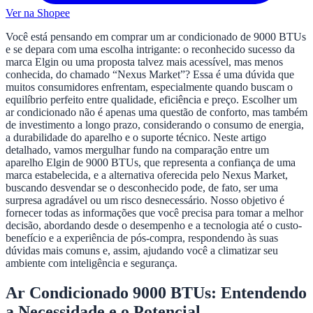
Ver na Shopee
Você está pensando em comprar um ar condicionado de 9000 BTUs
e se depara com uma escolha intrigante: o reconhecido sucesso da
marca Elgin ou uma proposta talvez mais acessível, mas menos
conhecida, do chamado “Nexus Market”? Essa é uma dúvida que
muitos consumidores enfrentam, especialmente quando buscam o
equilíbrio perfeito entre qualidade, eficiência e preço. Escolher um
ar condicionado não é apenas uma questão de conforto, mas também
de investimento a longo prazo, considerando o consumo de energia,
a durabilidade do aparelho e o suporte técnico. Neste artigo
detalhado, vamos mergulhar fundo na comparação entre um
aparelho Elgin de 9000 BTUs, que representa a confiança de uma
marca estabelecida, e a alternativa oferecida pelo Nexus Market,
buscando desvendar se o desconhecido pode, de fato, ser uma
surpresa agradável ou um risco desnecessário. Nosso objetivo é
fornecer todas as informações que você precisa para tomar a melhor
decisão, abordando desde o desempenho e a tecnologia até o custo-
benefício e a experiência de pós-compra, respondendo às suas
dúvidas mais comuns e, assim, ajudando você a climatizar seu
ambiente com inteligência e segurança.
Ar Condicionado 9000 BTUs: Entendendo
a Necessidade e o Potencial