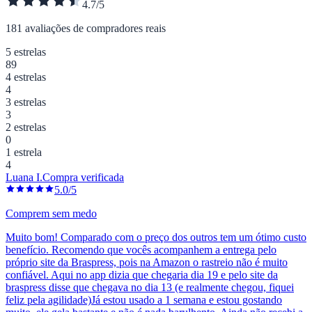
4.7/5
181 avaliações de compradores reais
5 estrelas
89
4 estrelas
4
3 estrelas
3
2 estrelas
0
1 estrela
4
Luana I.
Compra verificada
5.0/5
Comprem sem medo
Muito bom! Comparado com o preço dos outros tem um ótimo custo
benefício. Recomendo que vocês acompanhem a entrega pelo
próprio site da Braspress, pois na Amazon o rastreio não é muito
confiável. Aqui no app dizia que chegaria dia 19 e pelo site da
braspress disse que chegava no dia 13 (e realmente chegou, fiquei
feliz pela agilidade)Já estou usado a 1 semana e estou gostando