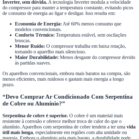
Inverter, sem dúvida.
A tecnologia Inverter modula a velocidade
do compressor para manter a temperatura constante, evitando picos
de consumo de energia ao ligar e desligar. Isso resulta em:
Economia de Energia:
Até 60% menos consumo que
modelos convencionais.
Conforto Térmico:
Temperatura estável, sem oscilações
bruscas.
Menor Ruído:
O compressor trabalha em baixa rotação,
tornando o aparelho mais silencioso.
Maior Durabilidade:
Menos desgaste do compressor devido
às partidas suaves.
Os aparelhos convencionais, embora mais baratos na compra, são
menos eficientes, mais ruidosos e gastam mais energia a longo
prazo.
“Devo Comprar Ar Condicionado Com Serpentina
de Cobre ou Alumínio?”
Serpentina de cobre é superior.
O cobre é um material mais
resistente à corrosão e oferece melhor troca de calor do que o
alumínio. Aparelhos com serpentina de cobre tendem a ter uma
vida
útil mais longa
, especialmente em regiões com alta umidade ou
maresia. Embora o alumínio seja mais barato, a durabilidade pode