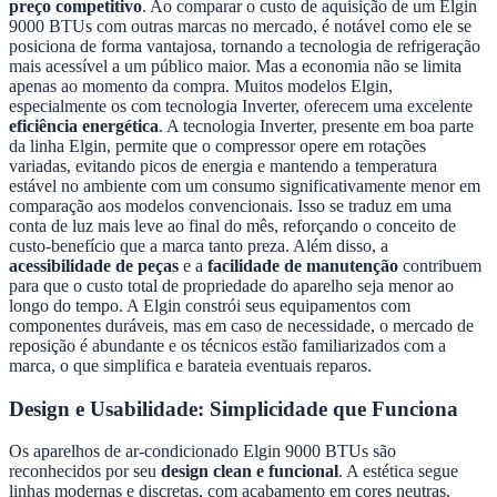
preço competitivo
. Ao comparar o custo de aquisição de um Elgin
9000 BTUs com outras marcas no mercado, é notável como ele se
posiciona de forma vantajosa, tornando a tecnologia de refrigeração
mais acessível a um público maior. Mas a economia não se limita
apenas ao momento da compra. Muitos modelos Elgin,
especialmente os com tecnologia Inverter, oferecem uma excelente
eficiência energética
. A tecnologia Inverter, presente em boa parte
da linha Elgin, permite que o compressor opere em rotações
variadas, evitando picos de energia e mantendo a temperatura
estável no ambiente com um consumo significativamente menor em
comparação aos modelos convencionais. Isso se traduz em uma
conta de luz mais leve ao final do mês, reforçando o conceito de
custo-benefício que a marca tanto preza. Além disso, a
acessibilidade de peças
e a
facilidade de manutenção
contribuem
para que o custo total de propriedade do aparelho seja menor ao
longo do tempo. A Elgin constrói seus equipamentos com
componentes duráveis, mas em caso de necessidade, o mercado de
reposição é abundante e os técnicos estão familiarizados com a
marca, o que simplifica e barateia eventuais reparos.
Design e Usabilidade: Simplicidade que Funciona
Os aparelhos de ar-condicionado Elgin 9000 BTUs são
reconhecidos por seu
design clean e funcional
. A estética segue
linhas modernas e discretas, com acabamento em cores neutras,