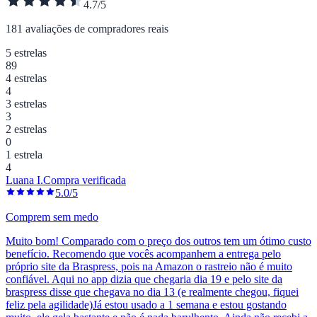
4.7/5
181 avaliações de compradores reais
5 estrelas
89
4 estrelas
4
3 estrelas
3
2 estrelas
0
1 estrela
4
Luana I.
Compra verificada
5.0/5
Comprem sem medo
Muito bom! Comparado com o preço dos outros tem um ótimo custo
benefício. Recomendo que vocês acompanhem a entrega pelo
próprio site da Braspress, pois na Amazon o rastreio não é muito
confiável. Aqui no app dizia que chegaria dia 19 e pelo site da
braspress disse que chegava no dia 13 (e realmente chegou, fiquei
feliz pela agilidade)Já estou usado a 1 semana e estou gostando