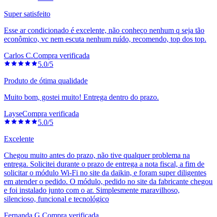
Super satisfeito
Esse ar condicionado é excelente, não conheço nenhum q seja tão
econômico, vc nem escuta nenhum ruído, recomendo, top dos top.
Carlos C.
Compra verificada
5.0/5
Produto de ótima qualidade
Muito bom, gostei muito! Entrega dentro do prazo.
Layse
Compra verificada
5.0/5
Excelente
Chegou muito antes do prazo, não tive qualquer problema na
entrega. Solicitei durante o prazo de entrega a nota fiscal, a fim de
solicitar o módulo Wi-Fi no site da daikin, e foram super diligentes
em atender o pedido. O módulo, pedido no site da fabricante chegou
e foi instalado junto com o ar. Simplesmente maravilhoso,
silencioso, funcional e tecnológico
Fernanda G.
Compra verificada