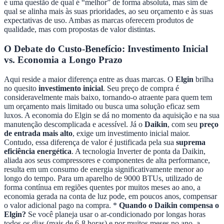
é uma questão de qual é “melhor” de forma absoluta, mas sim de
qual se alinha mais às suas prioridades, ao seu orçamento e às suas
expectativas de uso. Ambas as marcas oferecem produtos de
qualidade, mas com propostas de valor distintas.
O Debate do Custo-Benefício: Investimento Inicial
vs. Economia a Longo Prazo
Aqui reside a maior diferença entre as duas marcas. O
Elgin
brilha
no quesito
investimento inicial
. Seu preço de compra é
consideravelmente mais baixo, tornando-o atraente para quem tem
um orçamento mais limitado ou busca uma solução eficaz sem
luxos. A economia do Elgin se dá no momento da aquisição e na sua
manutenção descomplicada e acessível. Já o
Daikin
, com seu
preço
de entrada mais alto
, exige um investimento inicial maior.
Contudo, essa diferença de valor é justificada pela sua
suprema
eficiência energética
. A tecnologia Inverter de ponta da Daikin,
aliada aos seus compressores e componentes de alta performance,
resulta em um consumo de energia significativamente menor ao
longo do tempo. Para um aparelho de 9000 BTUs, utilizado de
forma contínua em regiões quentes por muitos meses ao ano, a
economia gerada na conta de luz pode, em poucos anos, compensar
o valor adicional pago na compra. *
Quando o Daikin compensa o
Elgin?
Se você planeja usar o ar-condicionado por longas horas
todos os dias (mais de 6-8 horas) e por muitos meses no ano, a