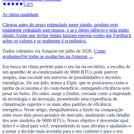
5.0/5
Ar ótima qualidade
Chegou antes do prazo estimulado super rápido, produto veio
totalmente embalado sem rasuras, o ar e ótimo silêncio e gela muito
rápido.Assim que fechar minha faturam energia venho dar Feedback
sobre os valores e se realmente é econômico.
Dados coletados via Amazon em julho de 2026.
Como
avaliamos
Ver todas as avaliações na Amazon →
Em busca do clima perfeito para o seu lar ou escritório, a escolha de
um aparelho de ar-condicionado de 9000 BTUs pode parecer
simples, mas esconde um universo de possibilidades e decisões
estratégicas. De um lado, temos a
Elgin
, que se posicionou como a
rainha da economia e do custo-benefício, entregando eficiência sem
pesar no bolso. Do outro, surge a
Daikin
, coroada como a majestade
da tecnologia e da inovação, prometendo uma experiência de
climatização superior e os mais altos padrões de eficiência
energética. Neste artigo, mergulharemos a fundo na comparação
entre esses dois pesos-pesados do mercado, analisando cada detalhe
dos seus modelos de 9000 BTUs. Nosso objetivo é desvendar qual
deles é o ideal para você, respondendo às suas dúvidas e ajudando-o
a tomar a decisão mais acertada para o seu conforto e para o seu