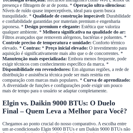
presença e filtragem de ar de ponta. *
Operação ultra-silenciosa:
Níveis de ruído quase imperceptíveis, ideal para quem busca
tranquilidade. *
Qualidade de construção impecável:
Durabilidade
e confiabilidade garantidas por materiais premium e engenharia
japonesa. *
Design premium e elegante:
Estética que valoriza
qualquer ambiente. *
Melhora significativa na qualidade do ar:
Filtros avançados que removem alérgenos, bactérias e poluentes. *
Controle preciso de temperatura e umidade:
Conforto térmico
elevado. *
Contras:
*
Preço inicial elevado:
O investimento para
aquisição é significativamente mais alto que o de concorrentes. *
Manutenção mais especializada:
Embora menos frequente, pode
exigir técnicos com conhecimento específico da marca. *
Disponibilidade em revendedores:
Em algumas regiões, a rede de
distribuição e assistência técnica pode ser mais restrita em
comparação com marcas mais populares. *
Curva de aprendizado:
A diversidade de funções e configurações pode exigir um pouco
mais de tempo para o usuário se adaptar completamente.
Elgin vs. Daikin 9000 BTUs: O Duelo
Final – Quem Leva a Melhor para Você?
Chegamos ao ponto crucial do nosso comparativo. A escolha entre
um ar-condicionado Elgin 9000 BTUs e um Daikin 9000 BTUs não