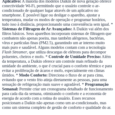
Aplicativo:
A maioria dos modelos Daikin de nova geração oferece
conectividade Wi-Fi, permitindo que o usuário controle o ar-
condicionado de qualquer lugar através de um aplicativo no
smartphone. É possível ligar ou desligar o aparelho, ajustar a
temperatura, mudar os modos de operação e programar horários,
tudo isso à distância, proporcionando uma conveniência sem igual. *
Sistemas de Filtragem de Ar Avançados:
A Daikin vai além dos
filtros básicos. Seus aparelhos incorporam sistemas de filtragem que
combatem não apenas poeira, mas também alérgenos, bactérias,
vírus e partículas finas (PM2.5), garantindo um ar interno muito
mais puro e saudável. Alguns modelos contam com a tecnologia
Flash Streamer
, que utiliza descargas de elétrons para decompor
poluentes, cheiros e mofo. *
Controle de Umidade Preciso:
Além
da temperatura, a Daikin oferece um controle mais refinado da
umidade do ambiente, o que é crucial para o conforto térmico e para
evitar a proliferação de ácaros e mofo, especialmente em climas
úmidos. *
Modo Conforto:
Direciona o fluxo de ar para cima,
evitando que o vento frio atinja diretamente as pessoas, para uma
sensação de refrigeração mais suave e agradável. *
Programação
Semanal:
Permite criar um cronograma detalhado de funcionamento
para cada dia da semana, otimizando o conforto e a economia de
energia de acordo com a rotina do usuário. Esses recursos
posicionam a Daikin não apenas como um ar-condicionado, mas
como um sistema completo de gestão de conforto e qualidade do ar.