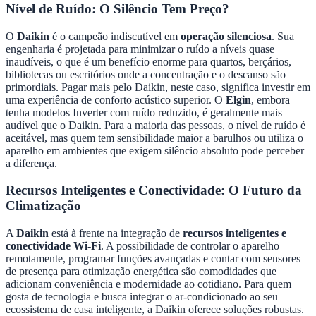
Nível de Ruído: O Silêncio Tem Preço?
O
Daikin
é o campeão indiscutível em
operação silenciosa
. Sua
engenharia é projetada para minimizar o ruído a níveis quase
inaudíveis, o que é um benefício enorme para quartos, berçários,
bibliotecas ou escritórios onde a concentração e o descanso são
primordiais. Pagar mais pelo Daikin, neste caso, significa investir em
uma experiência de conforto acústico superior. O
Elgin
, embora
tenha modelos Inverter com ruído reduzido, é geralmente mais
audível que o Daikin. Para a maioria das pessoas, o nível de ruído é
aceitável, mas quem tem sensibilidade maior a barulhos ou utiliza o
aparelho em ambientes que exigem silêncio absoluto pode perceber
a diferença.
Recursos Inteligentes e Conectividade: O Futuro da
Climatização
A
Daikin
está à frente na integração de
recursos inteligentes e
conectividade Wi-Fi
. A possibilidade de controlar o aparelho
remotamente, programar funções avançadas e contar com sensores
de presença para otimização energética são comodidades que
adicionam conveniência e modernidade ao cotidiano. Para quem
gosta de tecnologia e busca integrar o ar-condicionado ao seu
ecossistema de casa inteligente, a Daikin oferece soluções robustas.