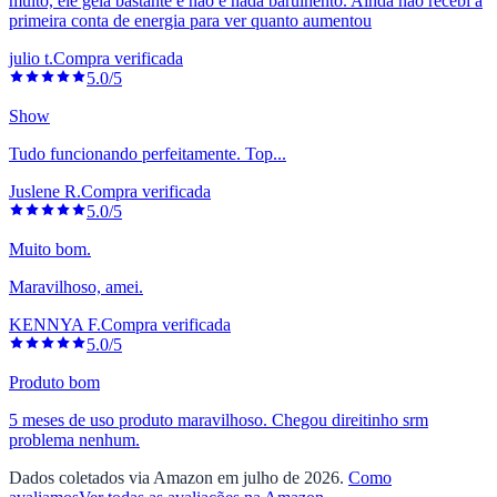
muito, ele gela bastante e não é nada barulhento. Ainda não recebi a
primeira conta de energia para ver quanto aumentou
julio t.
Compra verificada
5.0/5
Show
Tudo funcionando perfeitamente. Top...
Juslene R.
Compra verificada
5.0/5
Muito bom.
Maravilhoso, amei.
KENNYA F.
Compra verificada
5.0/5
Produto bom
5 meses de uso produto maravilhoso. Chegou direitinho srm
problema nenhum.
Dados coletados via Amazon em julho de 2026.
Como