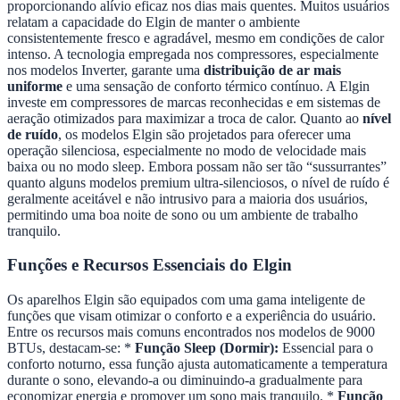
proporcionando alívio eficaz nos dias mais quentes. Muitos usuários
relatam a capacidade do Elgin de manter o ambiente
consistentemente fresco e agradável, mesmo em condições de calor
intenso. A tecnologia empregada nos compressores, especialmente
nos modelos Inverter, garante uma
distribuição de ar mais
uniforme
e uma sensação de conforto térmico contínuo. A Elgin
investe em compressores de marcas reconhecidas e em sistemas de
aeração otimizados para maximizar a troca de calor. Quanto ao
nível
de ruído
, os modelos Elgin são projetados para oferecer uma
operação silenciosa, especialmente no modo de velocidade mais
baixa ou no modo sleep. Embora possam não ser tão “sussurrantes”
quanto alguns modelos premium ultra-silenciosos, o nível de ruído é
geralmente aceitável e não intrusivo para a maioria dos usuários,
permitindo uma boa noite de sono ou um ambiente de trabalho
tranquilo.
Funções e Recursos Essenciais do Elgin
Os aparelhos Elgin são equipados com uma gama inteligente de
funções que visam otimizar o conforto e a experiência do usuário.
Entre os recursos mais comuns encontrados nos modelos de 9000
BTUs, destacam-se: *
Função Sleep (Dormir):
Essencial para o
conforto noturno, essa função ajusta automaticamente a temperatura
durante o sono, elevando-a ou diminuindo-a gradualmente para
economizar energia e promover um sono mais tranquilo. *
Função