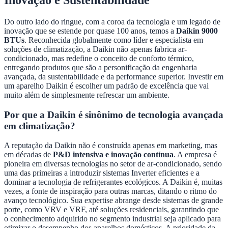
Do outro lado do ringue, com a coroa da tecnologia e um legado de
inovação que se estende por quase 100 anos, temos a
Daikin 9000
BTUs
. Reconhecida globalmente como líder e especialista em
soluções de climatização, a Daikin não apenas fabrica ar-
condicionado, mas redefine o conceito de conforto térmico,
entregando produtos que são a personificação da engenharia
avançada, da sustentabilidade e da performance superior. Investir em
um aparelho Daikin é escolher um padrão de excelência que vai
muito além de simplesmente refrescar um ambiente.
Por que a Daikin é sinônimo de tecnologia avançada
em climatização?
A reputação da Daikin não é construída apenas em marketing, mas
em décadas de
P&D intensiva e inovação contínua
. A empresa é
pioneira em diversas tecnologias no setor de ar-condicionado, sendo
uma das primeiras a introduzir sistemas Inverter eficientes e a
dominar a tecnologia de refrigerantes ecológicos. A Daikin é, muitas
vezes, a fonte de inspiração para outras marcas, ditando o ritmo do
avanço tecnológico. Sua expertise abrange desde sistemas de grande
porte, como VRV e VRF, até soluções residenciais, garantindo que
o conhecimento adquirido no segmento industrial seja aplicado para
otimizar o desempenho dos aparelhos domésticos. A prioridade da