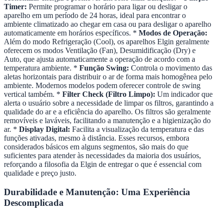
Timer:
Permite programar o horário para ligar ou desligar o
aparelho em um período de 24 horas, ideal para encontrar o
ambiente climatizado ao chegar em casa ou para desligar o aparelho
automaticamente em horários específicos. *
Modos de Operação:
Além do modo Refrigeração (Cool), os aparelhos Elgin geralmente
oferecem os modos Ventilação (Fan), Desumidificação (Dry) e
Auto, que ajusta automaticamente a operação de acordo com a
temperatura ambiente. *
Função Swing:
Controla o movimento das
aletas horizontais para distribuir o ar de forma mais homogênea pelo
ambiente. Modernos modelos podem oferecer controle de swing
vertical também. *
Filter Check (Filtro Limpo):
Um indicador que
alerta o usuário sobre a necessidade de limpar os filtros, garantindo a
qualidade do ar e a eficiência do aparelho. Os filtros são geralmente
removíveis e laváveis, facilitando a manutenção e a higienização do
ar. *
Display Digital:
Facilita a visualização da temperatura e das
funções ativadas, mesmo à distância. Esses recursos, embora
considerados básicos em alguns segmentos, são mais do que
suficientes para atender às necessidades da maioria dos usuários,
reforçando a filosofia da Elgin de entregar o que é essencial com
qualidade e preço justo.
Durabilidade e Manutenção: Uma Experiência
Descomplicada