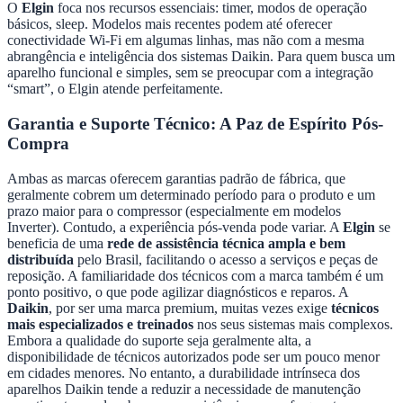
O
Elgin
foca nos recursos essenciais: timer, modos de operação
básicos, sleep. Modelos mais recentes podem até oferecer
conectividade Wi-Fi em algumas linhas, mas não com a mesma
abrangência e inteligência dos sistemas Daikin. Para quem busca um
aparelho funcional e simples, sem se preocupar com a integração
“smart”, o Elgin atende perfeitamente.
Garantia e Suporte Técnico: A Paz de Espírito Pós-
Compra
Ambas as marcas oferecem garantias padrão de fábrica, que
geralmente cobrem um determinado período para o produto e um
prazo maior para o compressor (especialmente em modelos
Inverter). Contudo, a experiência pós-venda pode variar. A
Elgin
se
beneficia de uma
rede de assistência técnica ampla e bem
distribuída
pelo Brasil, facilitando o acesso a serviços e peças de
reposição. A familiaridade dos técnicos com a marca também é um
ponto positivo, o que pode agilizar diagnósticos e reparos. A
Daikin
, por ser uma marca premium, muitas vezes exige
técnicos
mais especializados e treinados
nos seus sistemas mais complexos.
Embora a qualidade do suporte seja geralmente alta, a
disponibilidade de técnicos autorizados pode ser um pouco menor
em cidades menores. No entanto, a durabilidade intrínseca dos
aparelhos Daikin tende a reduzir a necessidade de manutenção