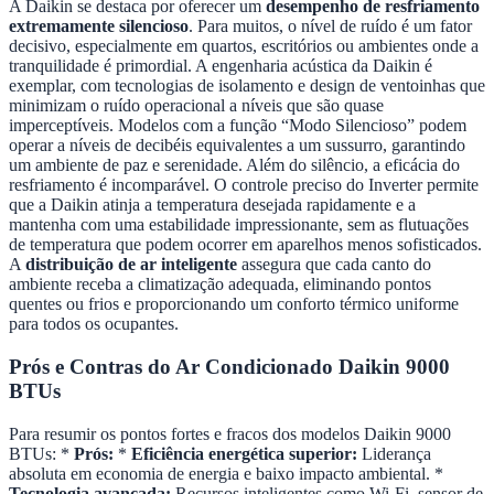
A Daikin se destaca por oferecer um
desempenho de resfriamento
extremamente silencioso
. Para muitos, o nível de ruído é um fator
decisivo, especialmente em quartos, escritórios ou ambientes onde a
tranquilidade é primordial. A engenharia acústica da Daikin é
exemplar, com tecnologias de isolamento e design de ventoinhas que
minimizam o ruído operacional a níveis que são quase
imperceptíveis. Modelos com a função “Modo Silencioso” podem
operar a níveis de decibéis equivalentes a um sussurro, garantindo
um ambiente de paz e serenidade. Além do silêncio, a eficácia do
resfriamento é incomparável. O controle preciso do Inverter permite
que a Daikin atinja a temperatura desejada rapidamente e a
mantenha com uma estabilidade impressionante, sem as flutuações
de temperatura que podem ocorrer em aparelhos menos sofisticados.
A
distribuição de ar inteligente
assegura que cada canto do
ambiente receba a climatização adequada, eliminando pontos
quentes ou frios e proporcionando um conforto térmico uniforme
para todos os ocupantes.
Prós e Contras do Ar Condicionado Daikin 9000
BTUs
Para resumir os pontos fortes e fracos dos modelos Daikin 9000
BTUs: *
Prós:
*
Eficiência energética superior:
Liderança
absoluta em economia de energia e baixo impacto ambiental. *
Tecnologia avançada:
Recursos inteligentes como Wi-Fi, sensor de