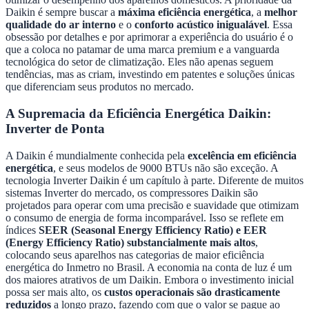
Daikin é sempre buscar a
máxima eficiência energética
, a
melhor
qualidade do ar interno
e o
conforto acústico inigualável
. Essa
obsessão por detalhes e por aprimorar a experiência do usuário é o
que a coloca no patamar de uma marca premium e a vanguarda
tecnológica do setor de climatização. Eles não apenas seguem
tendências, mas as criam, investindo em patentes e soluções únicas
que diferenciam seus produtos no mercado.
A Supremacia da Eficiência Energética Daikin:
Inverter de Ponta
A Daikin é mundialmente conhecida pela
excelência em eficiência
energética
, e seus modelos de 9000 BTUs não são exceção. A
tecnologia Inverter Daikin é um capítulo à parte. Diferente de muitos
sistemas Inverter do mercado, os compressores Daikin são
projetados para operar com uma precisão e suavidade que otimizam
o consumo de energia de forma incomparável. Isso se reflete em
índices
SEER (Seasonal Energy Efficiency Ratio) e EER
(Energy Efficiency Ratio) substancialmente mais altos
,
colocando seus aparelhos nas categorias de maior eficiência
energética do Inmetro no Brasil. A economia na conta de luz é um
dos maiores atrativos de um Daikin. Embora o investimento inicial
possa ser mais alto, os
custos operacionais são drasticamente
reduzidos
a longo prazo, fazendo com que o valor se pague ao