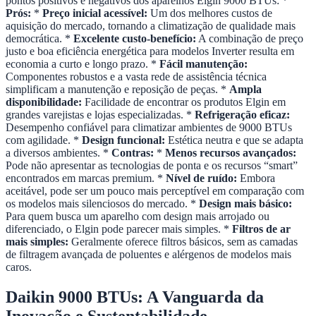
pontos positivos e negativos dos aparelhos Elgin 9000 BTUs: *
Prós:
*
Preço inicial acessível:
Um dos melhores custos de
aquisição do mercado, tornando a climatização de qualidade mais
democrática. *
Excelente custo-benefício:
A combinação de preço
justo e boa eficiência energética para modelos Inverter resulta em
economia a curto e longo prazo. *
Fácil manutenção:
Componentes robustos e a vasta rede de assistência técnica
simplificam a manutenção e reposição de peças. *
Ampla
disponibilidade:
Facilidade de encontrar os produtos Elgin em
grandes varejistas e lojas especializadas. *
Refrigeração eficaz:
Desempenho confiável para climatizar ambientes de 9000 BTUs
com agilidade. *
Design funcional:
Estética neutra e que se adapta
a diversos ambientes. *
Contras:
*
Menos recursos avançados:
Pode não apresentar as tecnologias de ponta e os recursos “smart”
encontrados em marcas premium. *
Nível de ruído:
Embora
aceitável, pode ser um pouco mais perceptível em comparação com
os modelos mais silenciosos do mercado. *
Design mais básico:
Para quem busca um aparelho com design mais arrojado ou
diferenciado, o Elgin pode parecer mais simples. *
Filtros de ar
mais simples:
Geralmente oferece filtros básicos, sem as camadas
de filtragem avançada de poluentes e alérgenos de modelos mais
caros.
Daikin 9000 BTUs: A Vanguarda da
Inovação e Sustentabilidade