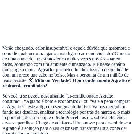
Verão chegando, calor insuportável e aquela dúvida que assombra o
sono de qualquer um: ligar ou não ligar o ar-condicionado? O medo
de uma conta de luz estratosférica muitas vezes nos faz suar em
bicas, sonhando com um ambiente climatizado. E é nesse cenário
que surge a marca
Agratto
, prometendo climatização de qualidade
com um preço que cabe no bolso. Mas a pergunta de um milhão de
reais persiste: 🤑
Mito ou Verdade? O ar-condicionado Agratto é
realmente econômico?
Se você já se pegou pesquisando “ar-condicionado Agratto
consumo”, “Agratto é bom e econômico?” ou “vale a pena comprar
ar Agratto?”, este artigo é o seu guia definitivo. Vamos mergulhar
fundo nos detalhes, analisar a tecnologia por trás da marca e, o mais
importante, decifrar o que o
Selo Procel
nos diz sobre a eficiência
desses aparelhos. Chega de achismos! Prepare-se para descobrir se a
Agratto é a solução para o seu calor sem transformar sua conta de
energia em um pesadelo.