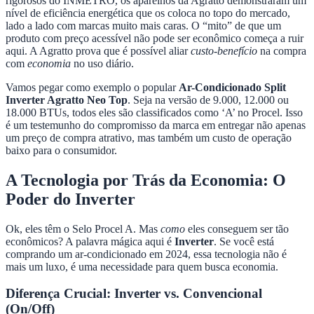
rigorosos do INMETRO, os aparelhos da Agratto demonstraram um
nível de eficiência energética que os coloca no topo do mercado,
lado a lado com marcas muito mais caras. O “mito” de que um
produto com preço acessível não pode ser econômico começa a ruir
aqui. A Agratto prova que é possível aliar
custo-benefício
na compra
com
economia
no uso diário.
Vamos pegar como exemplo o popular
Ar-Condicionado Split
Inverter Agratto Neo Top
. Seja na versão de 9.000, 12.000 ou
18.000 BTUs, todos eles são classificados como ‘A’ no Procel. Isso
é um testemunho do compromisso da marca em entregar não apenas
um preço de compra atrativo, mas também um custo de operação
baixo para o consumidor.
A Tecnologia por Trás da Economia: O
Poder do Inverter
Ok, eles têm o Selo Procel A. Mas
como
eles conseguem ser tão
econômicos? A palavra mágica aqui é
Inverter
. Se você está
comprando um ar-condicionado em 2024, essa tecnologia não é
mais um luxo, é uma necessidade para quem busca economia.
Diferença Crucial: Inverter vs. Convencional
(On/Off)