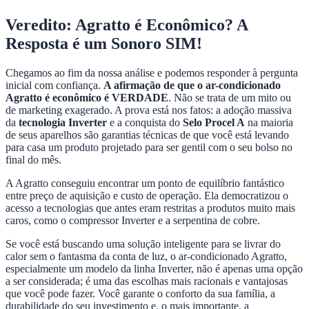
Veredito: Agratto é Econômico? A
Resposta é um Sonoro SIM!
Chegamos ao fim da nossa análise e podemos responder à pergunta
inicial com confiança.
A afirmação de que o ar-condicionado
Agratto é econômico é VERDADE
. Não se trata de um mito ou
de marketing exagerado. A prova está nos fatos: a adoção massiva
da
tecnologia Inverter
e a conquista do
Selo Procel A
na maioria
de seus aparelhos são garantias técnicas de que você está levando
para casa um produto projetado para ser gentil com o seu bolso no
final do mês.
A Agratto conseguiu encontrar um ponto de equilíbrio fantástico
entre preço de aquisição e custo de operação. Ela democratizou o
acesso a tecnologias que antes eram restritas a produtos muito mais
caros, como o compressor Inverter e a serpentina de cobre.
Se você está buscando uma solução inteligente para se livrar do
calor sem o fantasma da conta de luz, o ar-condicionado Agratto,
especialmente um modelo da linha Inverter, não é apenas uma opção
a ser considerada; é uma das escolhas mais racionais e vantajosas
que você pode fazer. Você garante o conforto da sua família, a
durabilidade do seu investimento e, o mais importante, a