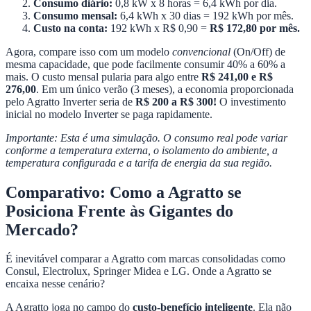
Consumo diário:
0,8 kW x 8 horas = 6,4 kWh por dia.
Consumo mensal:
6,4 kWh x 30 dias = 192 kWh por mês.
Custo na conta:
192 kWh x R$ 0,90 =
R$ 172,80 por mês.
Agora, compare isso com um modelo
convencional
(On/Off) de
mesma capacidade, que pode facilmente consumir 40% a 60% a
mais. O custo mensal pularia para algo entre
R$ 241,00 e R$
276,00
. Em um único verão (3 meses), a economia proporcionada
pelo Agratto Inverter seria de
R$ 200 a R$ 300!
O investimento
inicial no modelo Inverter se paga rapidamente.
Importante: Esta é uma simulação. O consumo real pode variar
conforme a temperatura externa, o isolamento do ambiente, a
temperatura configurada e a tarifa de energia da sua região.
Comparativo: Como a Agratto se
Posiciona Frente às Gigantes do
Mercado?
É inevitável comparar a Agratto com marcas consolidadas como
Consul, Electrolux, Springer Midea e LG. Onde a Agratto se
encaixa nesse cenário?
A Agratto joga no campo do
custo-benefício inteligente
. Ela não