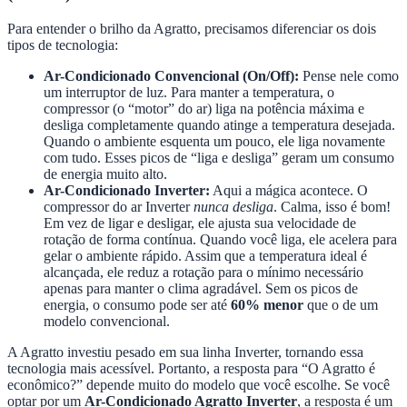
Para entender o brilho da Agratto, precisamos diferenciar os dois
tipos de tecnologia:
Ar-Condicionado Convencional (On/Off):
Pense nele como
um interruptor de luz. Para manter a temperatura, o
compressor (o “motor” do ar) liga na potência máxima e
desliga completamente quando atinge a temperatura desejada.
Quando o ambiente esquenta um pouco, ele liga novamente
com tudo. Esses picos de “liga e desliga” geram um consumo
de energia muito alto.
Ar-Condicionado Inverter:
Aqui a mágica acontece. O
compressor do ar Inverter
nunca desliga
. Calma, isso é bom!
Em vez de ligar e desligar, ele ajusta sua velocidade de
rotação de forma contínua. Quando você liga, ele acelera para
gelar o ambiente rápido. Assim que a temperatura ideal é
alcançada, ele reduz a rotação para o mínimo necessário
apenas para manter o clima agradável. Sem os picos de
energia, o consumo pode ser até
60% menor
que o de um
modelo convencional.
A Agratto investiu pesado em sua linha Inverter, tornando essa
tecnologia mais acessível. Portanto, a resposta para “O Agratto é
econômico?” depende muito do modelo que você escolhe. Se você
optar por um
Ar-Condicionado Agratto Inverter
, a resposta é um