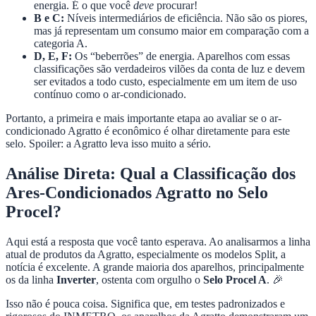
energia. É o que você
deve
procurar!
B e C:
Níveis intermediários de eficiência. Não são os piores,
mas já representam um consumo maior em comparação com a
categoria A.
D, E, F:
Os “beberrões” de energia. Aparelhos com essas
classificações são verdadeiros vilões da conta de luz e devem
ser evitados a todo custo, especialmente em um item de uso
contínuo como o ar-condicionado.
Portanto, a primeira e mais importante etapa ao avaliar se o ar-
condicionado Agratto é econômico é olhar diretamente para este
selo. Spoiler: a Agratto leva isso muito a sério.
Análise Direta: Qual a Classificação dos
Ares-Condicionados Agratto no Selo
Procel?
Aqui está a resposta que você tanto esperava. Ao analisarmos a linha
atual de produtos da Agratto, especialmente os modelos Split, a
notícia é excelente. A grande maioria dos aparelhos, principalmente
os da linha
Inverter
, ostenta com orgulho o
Selo Procel A
. 🎉
Isso não é pouca coisa. Significa que, em testes padronizados e