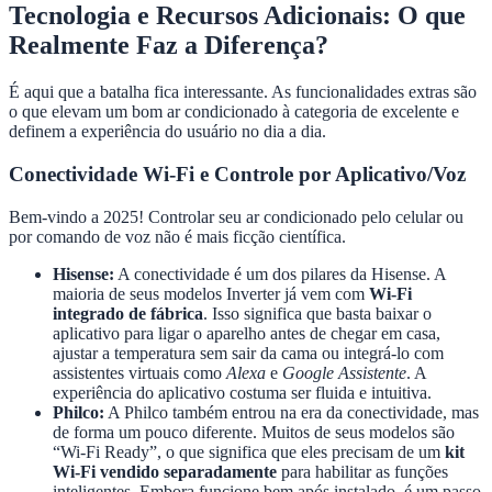
Tecnologia e Recursos Adicionais: O que
Realmente Faz a Diferença?
É aqui que a batalha fica interessante. As funcionalidades extras são
o que elevam um bom ar condicionado à categoria de excelente e
definem a experiência do usuário no dia a dia.
Conectividade Wi-Fi e Controle por Aplicativo/Voz
Bem-vindo a 2025! Controlar seu ar condicionado pelo celular ou
por comando de voz não é mais ficção científica.
Hisense:
A conectividade é um dos pilares da Hisense. A
maioria de seus modelos Inverter já vem com
Wi-Fi
integrado de fábrica
. Isso significa que basta baixar o
aplicativo para ligar o aparelho antes de chegar em casa,
ajustar a temperatura sem sair da cama ou integrá-lo com
assistentes virtuais como
Alexa
e
Google Assistente
. A
experiência do aplicativo costuma ser fluida e intuitiva.
Philco:
A Philco também entrou na era da conectividade, mas
de forma um pouco diferente. Muitos de seus modelos são
“Wi-Fi Ready”, o que significa que eles precisam de um
kit
Wi-Fi vendido separadamente
para habilitar as funções
inteligentes. Embora funcione bem após instalado, é um passo