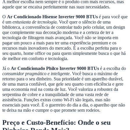
A melhor escolha nem sempre é o produto com mais recursos, mas
aquele que se encaixa perfeitamente nas
suas
necessidades.
O
Ar Condicionado Hisense Inverter 9000 BTUs
é para você que
é um
entusiasta de tecnologia
. Você quer o silêncio de uma
biblioteca, a conveniência de controlar tudo pelo celular, um design
que complemente sua decoração moderna e a certeza de ter a
tecnologia de filtragem mais avançada. Você não se importa em
pagar um pouco a mais para ter uma experiência premium e os
recursos mais inovadores do mercado. É a escolha perfeita para o
seu quarto, home office ou para quem simplesmente busca o que há
de melhor em conforto e tecnologia.
Já o
Ar Condicionado Philco Inverter 9000 BTUs
é a escolha do
consumidor pragmático e inteligente
. Você busca o máximo de
retorno para o seu dinheiro. Sua prioridade é um aparelho durável,
de uma marca confiável, que gele seu quarto com eficiência e gere
uma economia real na conta de luz. Você valoriza a robustez da
serpentina de cobre e a tranquilidade de uma vasta rede de
assistência. Funções extras como Wi-Fi são legais, mas não
essenciais para você. É o guerreiro do dia a dia, o aparelho que não
te deixa na mão e cumpre o que promete sem rodeios.
Preço e Custo-Benefício: Onde o seu