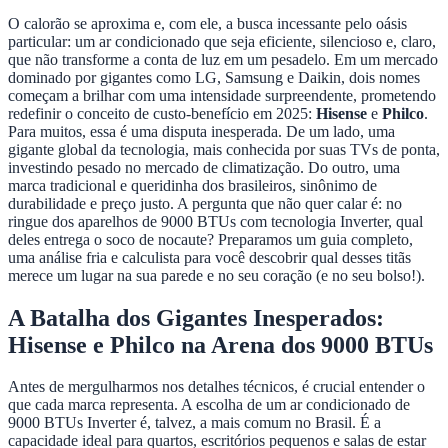
O calorão se aproxima e, com ele, a busca incessante pelo oásis
particular: um ar condicionado que seja eficiente, silencioso e, claro,
que não transforme a conta de luz em um pesadelo. Em um mercado
dominado por gigantes como LG, Samsung e Daikin, dois nomes
começam a brilhar com uma intensidade surpreendente, prometendo
redefinir o conceito de custo-benefício em 2025:
Hisense
e
Philco
.
Para muitos, essa é uma disputa inesperada. De um lado, uma
gigante global da tecnologia, mais conhecida por suas TVs de ponta,
investindo pesado no mercado de climatização. Do outro, uma
marca tradicional e queridinha dos brasileiros, sinônimo de
durabilidade e preço justo. A pergunta que não quer calar é: no
ringue dos aparelhos de 9000 BTUs com tecnologia Inverter, qual
deles entrega o soco de nocaute? Preparamos um guia completo,
uma análise fria e calculista para você descobrir qual desses titãs
merece um lugar na sua parede e no seu coração (e no seu bolso!).
A Batalha dos Gigantes Inesperados:
Hisense e Philco na Arena dos 9000 BTUs
Antes de mergulharmos nos detalhes técnicos, é crucial entender o
que cada marca representa. A escolha de um ar condicionado de
9000 BTUs Inverter é, talvez, a mais comum no Brasil. É a
capacidade ideal para quartos, escritórios pequenos e salas de estar