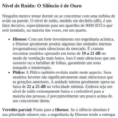
Nível de Ruído: O Silêncio é de Ouro
Ninguém merece tentar dormir ou se concentrar com uma turbina de
avião na parede. O nível de ruído, medido em decibéis (dB), é um
fator decisivo, especialmente para um aparelho de 9000 BTUs que
será instalado, na maioria das vezes, em um quarto.
Hisense:
Com um forte investimento em engenharia acústica,
a Hisense geralmente produz algumas das unidades internas
(evaporadoras) mais silenciosas do mercado. É comum
encontrar modelos operando em torno de
19 a 21 dB
no
modo de ventilação mais baixo. Isso é mais silencioso que um
sussurro ou o farfalhar de folhas, garantindo um sono
tranquilo e ininterrupto.
Philco:
A Philco também evoluiu muito neste aspecto. Seus
modelos Inverter são significativamente mais silenciosos que
as gerações anteriores. A unidade interna geralmente opera na
faixa de
22 a 25 dB
na velocidade mínima. Embora seja um
nível de ruído extremamente baixo e confortável para a
maioria das pessoas, é perceptivelmente um pouco acima do
seu concorrente direto.
Veredito parcial:
Ponto para a
Hisense
. Se o silêncio absoluto é
sua prioridade número um, a engenharia da Hisense tende a entregar