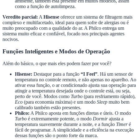
ambiente, também está presente em muitos modelos, assim
como a função de autolimpeza.
Veredito parcial:
A
Hisense
oferece um sistema de filtragem mais
complexo e multifacetado, ideal para quem sofre de alergias ou é
muito preocupado com a qualidade do ar. A Philco entrega um
sistema muito eficaz e confiável, focado nos principais agentes
nocivos.
Funções Inteligentes e Modos de Operação
Além do básico, o que mais eles podem fazer por você?
Hisense:
Destaque para a função
“I Feel”
. Há um sensor de
temperatura no controle remoto, e não apenas no aparelho. Ao
ativar essa função, o ar condicionado ajusta sua operação para
atingir a temperatura desejada onde o controle está, ou seja,
perto de você. Modos como
Turbo
(para resfriamento rápido),
Eco
(para economia máxima) e um modo
Sleep
muito bem
calibrado também estão presentes.
Philco:
A Philco aposta em funções diretas e úteis. O modo
Turbo
é extremamente potente, o modo
Dormir
ajusta a
temperatura suavemente durante a noite, e a função
Timer
é
fácil de programar. A simplicidade e a eficiência na execução
dessas funções são o ponto forte da marca.