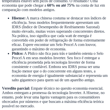
temperatura estável sem picos de consumo. O resultado? Uma
economia que pode chegar a
60% ou até 75%
na conta de luz em
comparação com modelos antigos.
Hisense:
A marca chinesa costuma se destacar nos índices de
eficiência. Seus modelos frequentemente apresentam um
IDRS (Índice de Desempenho de Resfriamento Sazonal)
muito elevado, muitas vezes superando concorrentes diretos.
Na prática, isso significa que cada watt de energia é
convertido em poder de refrigeração de forma extremamente
eficaz. Espere encontrar um Selo Procel A com louvor,
garantindo o máximo de economia.
Philco:
A Philco não fica para trás e também ostenta o Selo
Procel A em seus modelos Inverter. Seu foco é entregar a
eficiência prometida pela tecnologia Inverter de forma
consistente e confiável. Embora seu IDRS possa ser uma
fração menor que o do concorrente em alguns testes, a
economia de energia é igualmente substancial e representa um
salto gigantesco para quem sai de um aparelho antigo.
Veredito parcial:
Empate técnico no quesito economia essencial.
Ambos entregam a promessa da tecnologia Inverter. A Hisense, no
entanto, pode levar uma ligeira vantagem para os consumidores
obcecados por números e que buscam a máxima eficiência teórica
possível no mercado.