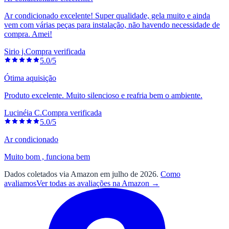
Ar condicionado excelente! Super qualidade, gela muito e ainda
vem com várias peças para instalação, não havendo necessidade de
compra. Amei!
Sirio j.
Compra verificada
5.0/5
Ótima aquisição
Produto excelente. Muito silencioso e reafria bem o ambiente.
Lucinéia C.
Compra verificada
5.0/5
Ar condicionado
Muito bom , funciona bem
Dados coletados via Amazon em julho de 2026.
Como
avaliamos
Ver todas as avaliações na Amazon →