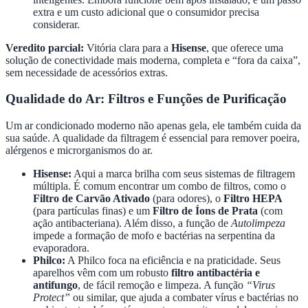
extra e um custo adicional que o consumidor precisa
considerar.
Veredito parcial:
Vitória clara para a
Hisense
, que oferece uma
solução de conectividade mais moderna, completa e “fora da caixa”,
sem necessidade de acessórios extras.
Qualidade do Ar: Filtros e Funções de Purificação
Um ar condicionado moderno não apenas gela, ele também cuida da
sua saúde. A qualidade da filtragem é essencial para remover poeira,
alérgenos e microrganismos do ar.
Hisense:
Aqui a marca brilha com seus sistemas de filtragem
múltipla. É comum encontrar um combo de filtros, como o
Filtro de Carvão Ativado
(para odores), o
Filtro HEPA
(para partículas finas) e um
Filtro de Íons de Prata
(com
ação antibacteriana). Além disso, a função de
Autolimpeza
impede a formação de mofo e bactérias na serpentina da
evaporadora.
Philco:
A Philco foca na eficiência e na praticidade. Seus
aparelhos vêm com um robusto
filtro antibactéria e
antifungo
, de fácil remoção e limpeza. A função
“Virus
Protect”
ou similar, que ajuda a combater vírus e bactérias no