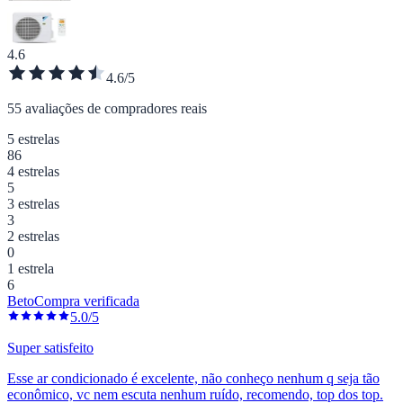
4.6
4.6/5
55 avaliações de compradores reais
5 estrelas
86
4 estrelas
5
3 estrelas
3
2 estrelas
0
1 estrela
6
Beto
Compra verificada
5.0/5
Super satisfeito
Esse ar condicionado é excelente, não conheço nenhum q seja tão
econômico, vc nem escuta nenhum ruído, recomendo, top dos top.