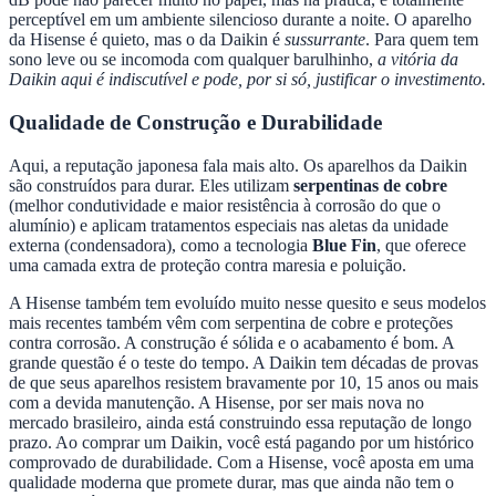
perceptível em um ambiente silencioso durante a noite. O aparelho
da Hisense é quieto, mas o da Daikin é
sussurrante
. Para quem tem
sono leve ou se incomoda com qualquer barulhinho,
a vitória da
Daikin aqui é indiscutível e pode, por si só, justificar o investimento.
Qualidade de Construção e Durabilidade
Aqui, a reputação japonesa fala mais alto. Os aparelhos da Daikin
são construídos para durar. Eles utilizam
serpentinas de cobre
(melhor condutividade e maior resistência à corrosão do que o
alumínio) e aplicam tratamentos especiais nas aletas da unidade
externa (condensadora), como a tecnologia
Blue Fin
, que oferece
uma camada extra de proteção contra maresia e poluição.
A Hisense também tem evoluído muito nesse quesito e seus modelos
mais recentes também vêm com serpentina de cobre e proteções
contra corrosão. A construção é sólida e o acabamento é bom. A
grande questão é o teste do tempo. A Daikin tem décadas de provas
de que seus aparelhos resistem bravamente por 10, 15 anos ou mais
com a devida manutenção. A Hisense, por ser mais nova no
mercado brasileiro, ainda está construindo essa reputação de longo
prazo. Ao comprar um Daikin, você está pagando por um histórico
comprovado de durabilidade. Com a Hisense, você aposta em uma
qualidade moderna que promete durar, mas que ainda não tem o