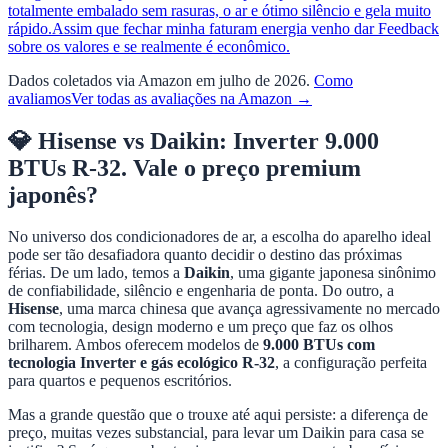
totalmente embalado sem rasuras, o ar e ótimo silêncio e gela muito
rápido.Assim que fechar minha faturam energia venho dar Feedback
sobre os valores e se realmente é econômico.
Dados coletados via Amazon em julho de 2026.
Como
avaliamos
Ver todas as avaliações na Amazon →
💎 Hisense vs Daikin: Inverter 9.000
BTUs R-32. Vale o preço premium
japonês?
No universo dos condicionadores de ar, a escolha do aparelho ideal
pode ser tão desafiadora quanto decidir o destino das próximas
férias. De um lado, temos a
Daikin
, uma gigante japonesa sinônimo
de confiabilidade, silêncio e engenharia de ponta. Do outro, a
Hisense
, uma marca chinesa que avança agressivamente no mercado
com tecnologia, design moderno e um preço que faz os olhos
brilharem. Ambos oferecem modelos de
9.000 BTUs com
tecnologia Inverter e gás ecológico R-32
, a configuração perfeita
para quartos e pequenos escritórios.
Mas a grande questão que o trouxe até aqui persiste: a diferença de
preço, muitas vezes substancial, para levar um Daikin para casa se