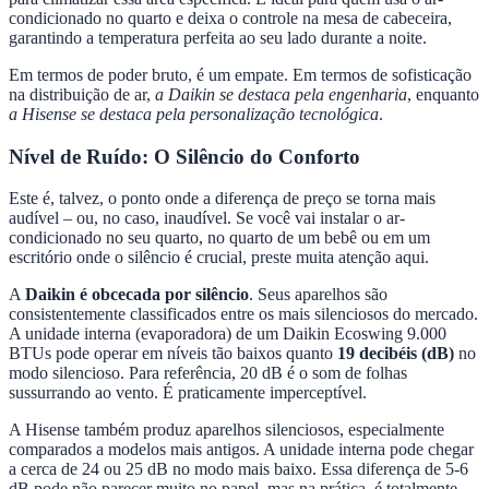
condicionado no quarto e deixa o controle na mesa de cabeceira,
garantindo a temperatura perfeita ao seu lado durante a noite.
Em termos de poder bruto, é um empate. Em termos de sofisticação
na distribuição de ar,
a Daikin se destaca pela engenharia
, enquanto
a Hisense se destaca pela personalização tecnológica
.
Nível de Ruído: O Silêncio do Conforto
Este é, talvez, o ponto onde a diferença de preço se torna mais
audível – ou, no caso, inaudível. Se você vai instalar o ar-
condicionado no seu quarto, no quarto de um bebê ou em um
escritório onde o silêncio é crucial, preste muita atenção aqui.
A
Daikin é obcecada por silêncio
. Seus aparelhos são
consistentemente classificados entre os mais silenciosos do mercado.
A unidade interna (evaporadora) de um Daikin Ecoswing 9.000
BTUs pode operar em níveis tão baixos quanto
19 decibéis (dB)
no
modo silencioso. Para referência, 20 dB é o som de folhas
sussurrando ao vento. É praticamente imperceptível.
A Hisense também produz aparelhos silenciosos, especialmente
comparados a modelos mais antigos. A unidade interna pode chegar
a cerca de 24 ou 25 dB no modo mais baixo. Essa diferença de 5-6
dB pode não parecer muito no papel, mas na prática, é totalmente