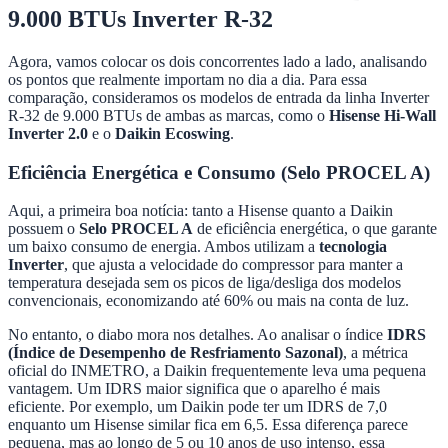
9.000 BTUs Inverter R-32
Agora, vamos colocar os dois concorrentes lado a lado, analisando
os pontos que realmente importam no dia a dia. Para essa
comparação, consideramos os modelos de entrada da linha Inverter
R-32 de 9.000 BTUs de ambas as marcas, como o
Hisense Hi-Wall
Inverter 2.0
e o
Daikin Ecoswing
.
Eficiência Energética e Consumo (Selo PROCEL A)
Aqui, a primeira boa notícia: tanto a Hisense quanto a Daikin
possuem o
Selo PROCEL A
de eficiência energética, o que garante
um baixo consumo de energia. Ambos utilizam a
tecnologia
Inverter
, que ajusta a velocidade do compressor para manter a
temperatura desejada sem os picos de liga/desliga dos modelos
convencionais, economizando até 60% ou mais na conta de luz.
No entanto, o diabo mora nos detalhes. Ao analisar o índice
IDRS
(Índice de Desempenho de Resfriamento Sazonal)
, a métrica
oficial do INMETRO, a Daikin frequentemente leva uma pequena
vantagem. Um IDRS maior significa que o aparelho é mais
eficiente. Por exemplo, um Daikin pode ter um IDRS de 7,0
enquanto um Hisense similar fica em 6,5. Essa diferença parece
pequena, mas ao longo de 5 ou 10 anos de uso intenso, essa