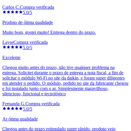
Carlos C.
Compra verificada
5.0/5
Produto de ótima qualidade
Muito bom, gostei muito! Entrega dentro do prazo.
Layse
Compra verificada
5.0/5
Excelente
Chegou muito antes do prazo, não tive qualquer problema na
entrega. Solicitei durante o prazo de entrega a nota fiscal, a fim de
solicitar o módulo Wi-Fi no site da daikin, e foram super diligentes
em atender o pedido. O módulo, pedido no site da fabricante chegou
e foi instalado junto com o ar. Simplesmente maravilhoso,
silencioso, funcional e tecnológico
Fernanda G.
Compra verificada
5.0/5
Ar ótima qualidade
Chegou antes do prazo estimulado super rápido, produto veio