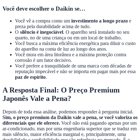
Você deve escolher o Daikin se…
Você vê a compra como um
investimento a longo prazo
e
preza pela durabilidade acima de tudo.
O
silêncio é inegociável
. O aparelho será instalado no seu
quarto, no de uma criança ou em um local de trabalho.
Você busca a máxima eficiência energética para diluir o custo
do aparelho na conta de luz ao longo dos anos.
Você mora em área litorânea e a máxima proteção contra
corrosão é um fator decisivo.
Você prefere a tranquilidade de uma marca com décadas de
reputação impecável e não se importa em pagar mais por essa
paz de espírito
.
A Resposta Final: O Preço Premium
Japonês Vale a Pena?
Depois de toda essa análise, podemos responder à pergunta inicial.
Sim, o preço premium da Daikin vale a pena,
se
você valoriza os
diferenciais que ele oferece.
Você não está pagando apenas por um
ar-condicionado, mas por uma engenharia superior que se traduz em
mais silêncio, maior eficiência marginal e, principalmente, uma
durabilidade e confiabilidade que são referência no mercado. É o