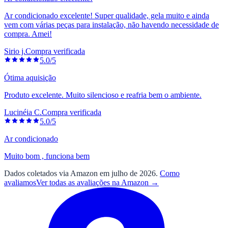
Ar condicionado excelente! Super qualidade, gela muito e ainda
vem com várias peças para instalação, não havendo necessidade de
compra. Amei!
Sirio j.
Compra verificada
5.0/5
Ótima aquisição
Produto excelente. Muito silencioso e reafria bem o ambiente.
Lucinéia C.
Compra verificada
5.0/5
Ar condicionado
Muito bom , funciona bem
Dados coletados via Amazon em julho de 2026.
Como
avaliamos
Ver todas as avaliações na Amazon →