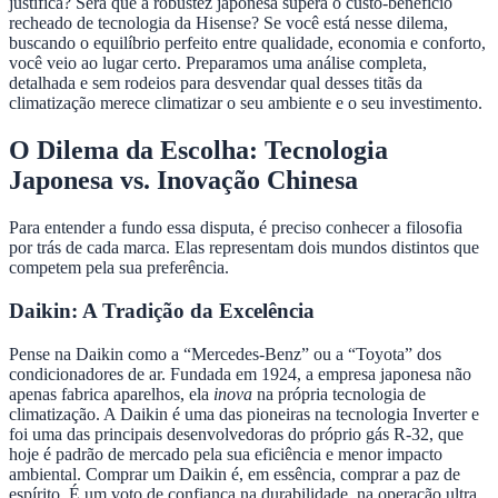
justifica? Será que a robustez japonesa supera o custo-benefício
recheado de tecnologia da Hisense? Se você está nesse dilema,
buscando o equilíbrio perfeito entre qualidade, economia e conforto,
você veio ao lugar certo. Preparamos uma análise completa,
detalhada e sem rodeios para desvendar qual desses titãs da
climatização merece climatizar o seu ambiente e o seu investimento.
O Dilema da Escolha: Tecnologia
Japonesa vs. Inovação Chinesa
Para entender a fundo essa disputa, é preciso conhecer a filosofia
por trás de cada marca. Elas representam dois mundos distintos que
competem pela sua preferência.
Daikin: A Tradição da Excelência
Pense na Daikin como a “Mercedes-Benz” ou a “Toyota” dos
condicionadores de ar. Fundada em 1924, a empresa japonesa não
apenas fabrica aparelhos, ela
inova
na própria tecnologia de
climatização. A Daikin é uma das pioneiras na tecnologia Inverter e
foi uma das principais desenvolvedoras do próprio gás R-32, que
hoje é padrão de mercado pela sua eficiência e menor impacto
ambiental. Comprar um Daikin é, em essência, comprar a paz de
espírito. É um voto de confiança na durabilidade, na operação ultra