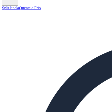
Split
Janela
Quente e Frio